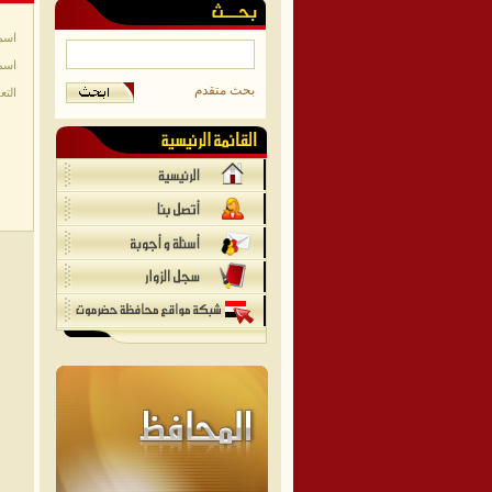
اسم
اسم
بحث متقدم
التع