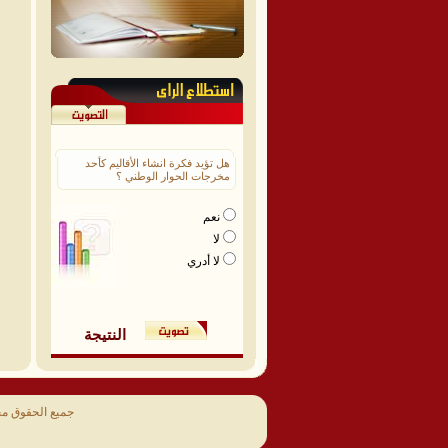
هل تؤيد فكرة انشاء الأقاليم كأحد
مخرجات الحوار الوطني ؟
نعم
لا
لا أدري
النتيجة
جميع الحقوق م