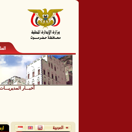
أخبـــار المديريـــات