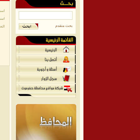
اسم
اسم
بحث متقدم
التع