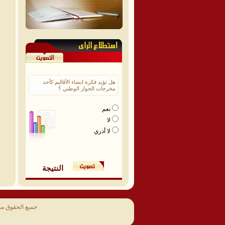
هل تؤيد فكرة انشاء الأقاليم كأحد
مخرجات الحوار الوطني ؟
نعم
لا
لا أدري
النتيجة
جميع الحقوق م