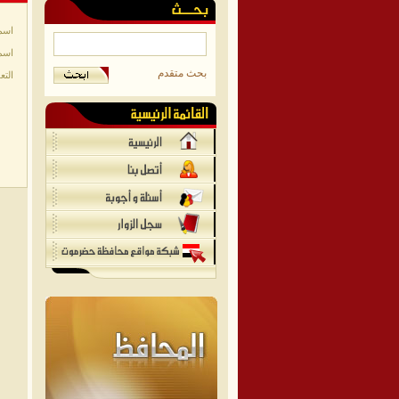
اسم
اسم
بحث متقدم
التع