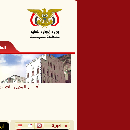
أخبـــار المديريـــات
م
/