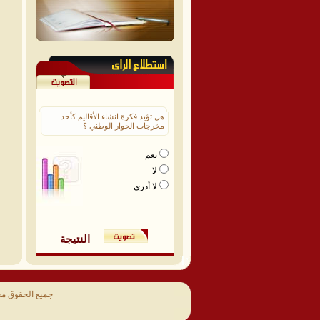
هل تؤيد فكرة انشاء الأقاليم كأحد
مخرجات الحوار الوطني ؟
نعم
لا
لا أدري
النتيجة
جميع الحقوق م