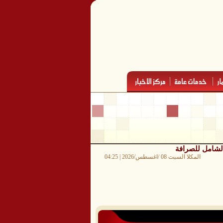
المكلا السبت 08 /اغسطس/2026 | 04:25