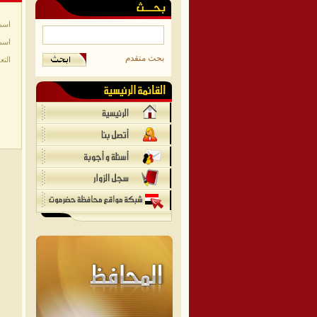
اسم
اسم
بحث متقدم
التع