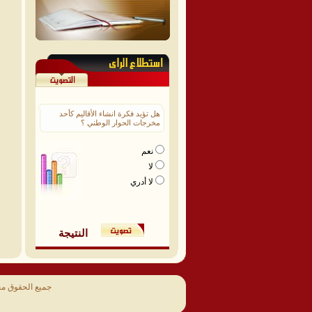
هل تؤيد فكرة انشاء الأقاليم كأحد
مخرجات الحوار الوطني ؟
نعم
لا
لا أدري
النتيجة
جميع الحقوق م