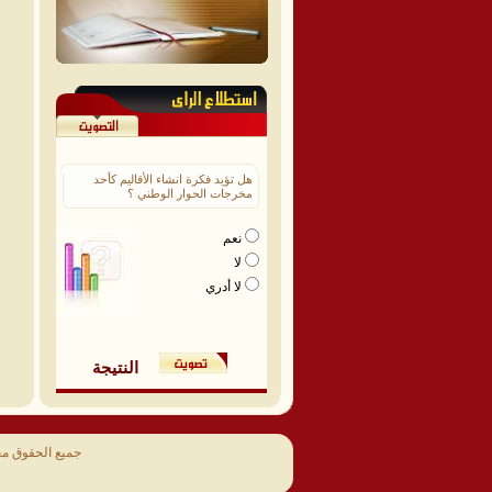
هل تؤيد فكرة انشاء الأقاليم كأحد
مخرجات الحوار الوطني ؟
نعم
لا
لا أدري
النتيجة
جميع الحقوق م