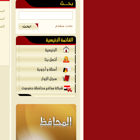
اسم
اسم
بحث متقدم
التع