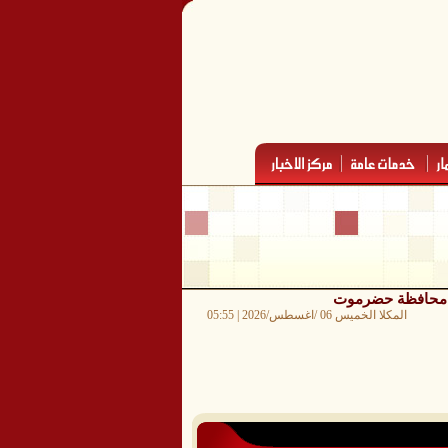
راء محافظة حضرموت
المكلا الخميس 06 /اغسطس/2026 | 05:55