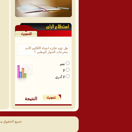
هل تؤيد فكرة انشاء الأقاليم كأحد
مخرجات الحوار الوطني ؟
نعم
لا
لا أدري
النتيجة
جميع الحقوق م