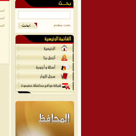
اسم
اسم
بحث متقدم
التع