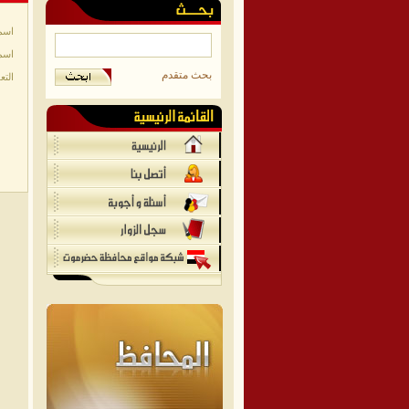
اسم
اسم
بحث متقدم
التع