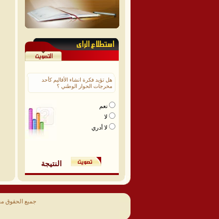
هل تؤيد فكرة انشاء الأقاليم كأحد
مخرجات الحوار الوطني ؟
نعم
لا
لا أدري
النتيجة
جميع الحقوق م