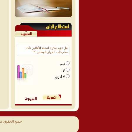
هل تؤيد فكرة انشاء الأقاليم كأحد
مخرجات الحوار الوطني ؟
نعم
لا
لا أدري
النتيجة
جميع الحقوق م