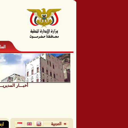
أخبـــار المديريــ