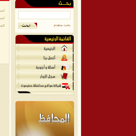
اسم
اسم
بحث متقدم
التع