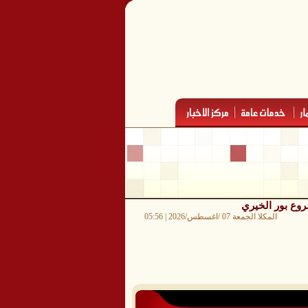
روع بور الخيري
المكلا الجمعة 07 /اغسطس/2026 | 05:56