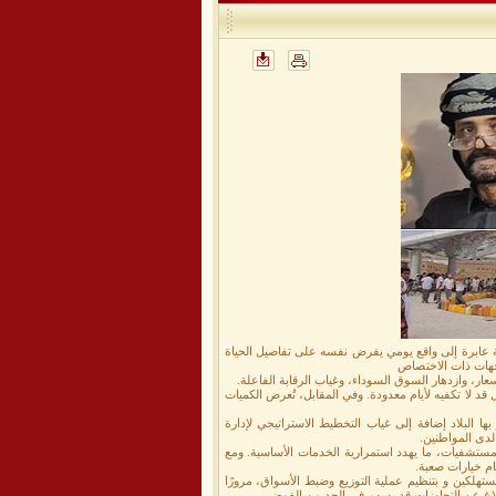
لة عابرة إلى واقع يومي يفرض نفسه على تفاصيل الحياة
جهات ذات الاختصاص
ار، وازدهار السوق السوداء، وغياب الرقابة الفاعلة.
لا تكفيه لأيام معدودة. وفي المقابل، تُعرض الكميات
ها البلاد إضافة إلى غياب التخطيط الاستراتيجي لإدارة
 لدى المواطنين.
لمستشفيات، ما يهدد استمرارية الخدمات الأساسية. ومع
ام خيارات صعبة.
تهلكين و بتنظيم عملية التوزيع وضبط الأسواق، مرورًا
إبلاغ عن التجاوزات قد يسهم في الحد من الفوضى.