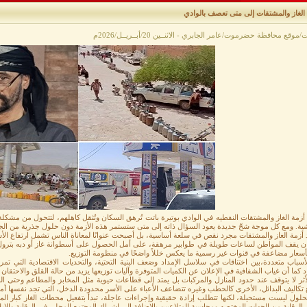
 الغاز والمشتقات إلى متى تعصف بالوادي
/موقع محافظة حضرموت/عامر الجابري - الاثنــين 20/أبــريــل/2026م
أزمة الغاز والمشتقات النفطيه في الوادي بوتيرة باتت تُرهق السكان وتُثقل كاهلهم، لتتحول من مشك
شية. ومع كل موجة شحّ جديدة يعود السؤال ذاته إلى متى ستستمر هذه الأزمة دون حلول جذرية من ال
 أزمة الغاز والمشتقات مجرد نقص في سلعة أساسية، بل أصبحت عنوانًا لمعاناة الناس تشمل ارتفاع الأسع
ان يقف المواطن لساعات طويلة في طوابير مرهقة، على أمل الحصول على أسطوانة غاز أو دبه بترول قد 
بأسعار مضاعفة في قنوات غير رسمية ما يعكس خللاً واضحًا في منظومة التوزيع.
أسباب متعددة،بين اختناقات في سلاسل الإمداد وضعف البنية التحتية، والتحديات الاقتصادية التي تمر ب
د كما أن غياب الشفافية في الإعلان عن الكميات المتوفرة وآليات توزيعها يزيد من حالة القلق والاحتقان
أثر لا يتوقف عند حدود المنازل والمركبات بل يمتد إلى قطاعات حيوية مثل المخابز والمطاعم وحتى ا
 تكاليف البدائل، الأخرى كالحطب وغيره تتضاعف الأعباء على الأسر محدودة الدخل، التي تجد نفسها أم
حلول ليست مستحيلة، لكنها تتطلب إرادة حقيقية وإجراءات عاجلة، تبدأ بتفعيل محطات الغاز كبار المس
 الرقابة من الجهات المختصه ومحاسبة المتلاعبين بالإضافة إلى إشراك المجتمع المحلي في الرقابة وال