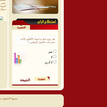
تبقى أ
المواط
سؤال م
هل تؤيد فكرة انشاء الأقاليم كأحد
مخرجات الحوار الوطني ؟
نعم
لا
لا أدري
النتيجة
جميع الحقوق م