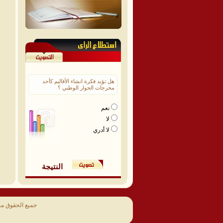
هل تؤيد فكرة انشاء الأقاليم كأحد
مخرجات الحوار الوطني ؟
نعم
لا
لا أدري
النتيجة
جميع الحقوق م