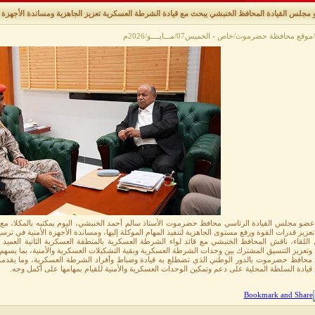
مجلس القيادة المحافظ الخنبشي يبحث مع قيادة الشرطة العسكرية تعزيز الجاهزية ومساندة الأجهزة ال
موقع محافظة حضرموت/خاص - الخميس07/مـــايــــو/2026م
ضو مجلس القيادة الرئاسي محافظ حضرموت الأستاذ سالم أحمد الخنبشي، اليوم بمكتبه بالمكلا، مع ق
عزيز قدرات القوة ورفع مستوى الجاهزية لتنفيذ المهام الموكلة إليها، ومساندة الأجهزة الأمنية في ترسي
 اللقاء، ناقش المحافظ الخنبشي مع قائد لواء الشرطة العسكرية بالمنطقة العسكرية الثانية العميد
، وتعزيز التنسيق المشترك بين وحدات الشرطة العسكرية وبقية التشكيلات العسكرية والأمنية، بما يسه
 محافظ حضرموت بالدور الوطني الذي تضطلع به قيادة وضباط وأفراد الشرطة العسكرية، وما يقدمون
ادة السلطة المحلية على دعم وتمكين الوحدات العسكرية والأمنية للقيام بمهامها على أكمل وجه.