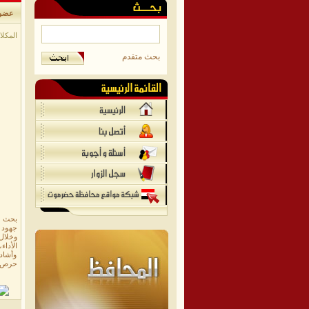
عضو 
المكلا/
بحث متقدم
بحث ع
جهود ت
وخلال
الأداء
وأشاد
حرص قي