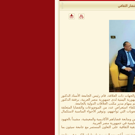
تشار الثقافي
جهات ذات العلاقة، قام رئيس الجامعة الأستاذ الدكتور
 إلى الملحقية الثقافية بسفارة الجمهورية اليمنية لدى جمهورية مصر العربية، برفقة الدكتور
بمهام مدير مكتب العلاقات الدولية بالجامعة.
اللقاء استعراض عدد من الموضوعات والقضايا المتعلقة
بات التي تواجههم، وتوفير الأجواء المناسبة لاستكمال
 ومتابعة قضاياهم الأكاديمية والمعيشية، مشيداً بالجهود
عليمية في جمهورية مصر العربية.
قية الثقافية على التعاون المستمر مع جامعة سيئون بما
تقديراً لجهوده المتميزة وإسهاماته الكبيرة في متابعة