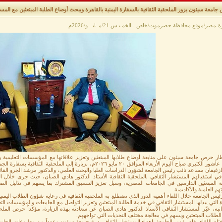
جامعة سيئون يزور الملحقية الثقافية بالسفارة اليمنية بالقاهرة ويبحث أوضاع الطلبة المبتعثين مع المس
-مصر/موقع محافظة حضرموت/خاص - الخمـيـس 21/مــايـــو/2026م
ر حرص جامعة سيئون على متابعة أوضاع طلابها المبتعثين وتعزيز علاقاتها مع المؤسسات التعليمية وال
محمد عاشور الكثيري صباح اليوم الأربعاء الموافق ٢٠ مايو ٢٠٢٦م، بزيارة
زغيفان مساعد نائب رئيس الجامعة لشؤون الدراسات العليا والبحث العلمي، والدكتور مرشد الجرو القائم 
في استقبالهم المستشار الثقافي بالملحقية الثقافية الأستاذ الدكتور هادي الصبان، حيث جرى خلال 
ة المبتعثين الدارسين في الجامعات المصرية، وسبل تعزيز التنسيق المشترك بما يسهم في تذليل الصعو
م العلمية والأكاديمية.
ئيس الجامعة خلال اللقاء أهمية الدور الذي تضطلع به الملحقية الثقافية في رعاية شؤون الطلاب اليمنيين
ة التي يبذلها المستشار الثقافي في خدمة الطلبة المبتعثين وتعزيز التواصل مع الجامعات والمؤسسات الت
به، عبّر المستشار الثقافي الأستاذ الدكتور هادي الصبان عن سعادته بهذه الزيارة، مؤكداً حرص الملح
لطلاب المبتعثين ويسهم في معالجة مختلف التحديات التي تواجههم.
ام اللقاء، قام رئيس الجامعة بإهداء المستشار الثقافي درع جامعة سيئون وعدداً من مطبوعات الجامعة؛ 