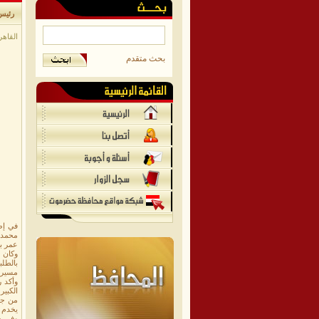
رئيس 
القاهرة
بحث متقدم
في إطا
عمر با
وكان 
بالطلب
مسيرته
وأكد ر
الكبير
من جان
يخدم ا
وفي خت