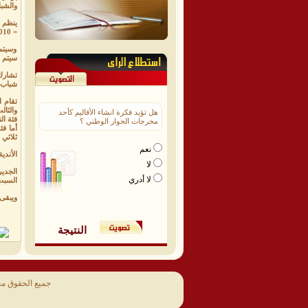
والشبا
= 2010) والشباب مواليد ( 2007 = 2008 ) ويحق الاستعانة بثلاثة لاعبين من مواليد ( 2009 ) .
وسيتم 
سيتم 
تشارك بالب
شباب رخمة . وحدة
والثالث ( 6 ونقاط ) والثالث حتى المركز الثامن نقطة 
هل تؤيد فكرة انشاء الأقاليم كأحد
فئة الناشئين 100متر . 200متر . 400متر . 800متر . 1500متر . 3000متر . 
مخرجات الحوار الوطني ؟
ثلاثي 
نعم
الأندي
لا
لا أدري
السبت الموافق 4 يوليو مغادرة الأندية المشارك
ويبقى 
النتيجة
جميع الحقوق م