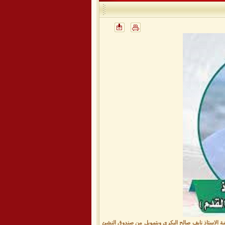
الاستاذ نايف صالح البكري وبتمويل من صندوق النشئ