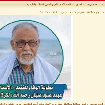
 / موقع محافظة حضرموت / حامد باحارث - الثلاثاء 2/ 6 /2026
ة عضو مجلس الرئاسي محافظ محافظة حضرموت الاستاذ سالم أحمد الخنبشي ووزير الشباب والرياضة 