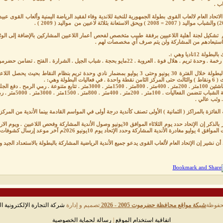
ب .
تشكيل لجنة أهلية اللاعبيين برفقة طبيب متخصص لفحص أعمار اللاعبين المشاركين بالإضافة إلى الوثا
استبعادهم من المشاركة ولن يتم صرف أي مخصصات لهم .
طولة 12ناديا وهي :.
 تريم . هلال فوة . العروبة . 22مايو بحجة . شباب الجيل . الشرارة . الفتح . تضامن حضرموت . التلال . البرق . سلام معبر .
واحدة . في فعاليات البطولة وهي: .
تتابع متنوعة . رمي الرمح . دفع الجلة . قذف القرص . وثب طويل . وثب ثلاثي . وثب عالي .
أما فئة الشباب تت
. وثب عالي .
ة الفائزة بالمراكز ( الثمانية ) الأولى تصنف كأندية درجة أولى في المواسم القادمة بينما الأندية من المرك
ة وحدد الإتحاد يوم 10يونيو 2026م آخر موعد إرسال كشوفات اللاعبين من جميع الأندية..
أن نشير إن الإتحاد العام لألعاب القوى يدعو جميع الأندية الرياضية المشاركة بالبطولة بالاستعداد الجيد و
حفوظة
شبكة مواقع محافظة حضرموت 2005 - 2026
تصميم و إدارة
شركة التجارة الإلكترونية ال
اتفاقية استخدام الموقع
|
رسالة لحماية الخصوصية