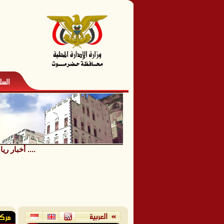
تريم .... تحتضن بطولة الجمهورية للنخبة لألعاب القوى لفئتي الشباب والناشئين ....
أخبار ري