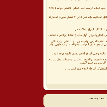
ينظم الاتحاد العام لالعاب القوى بطولة الجمهورية للنخبة للاندية وفاء لفقيد الرياضة اليمنية وألعاب القوى عبيد عبود عليان ( رحمه الله ) لفئتي الناشئين مواليد ( 2009
ئق المطلوبه واللاعبين الذين لا تنطبق شروط المشاركة
تقام البطولة خلال الفترة 30 يونيو وحتى 3 يوليو بمضمار نادي وحدة تريم بنظام النقاط بحيث يحصل اللاعب الفائز بالمركز الأول على ( 9نقاط )والثاني ( 7نقاط)
ضمن الفعاليات . 100متر . 200متر . 400متر . 800متر . 1500متر . 3000متر . 5000متر . رمي الرمح . قذف القرص . دفع الجلة . وثب طويل . وثب
ز التاسع وحتى المركز الأخير تصنف كأندية درجة ثانية .
الجدير بالذكر إن الإتحاد حدد يوم الثلاثاء الموافق 30يونيو وصول الأندية المشاركة وفحص اللاعبين . ويوم الاربعاء والخميس والجمعة 1=3يوليو منافسات البطولة ويوم
المشاركة الفاعلة لإنجاح هذه البطولة ...
يمنية المحدودة