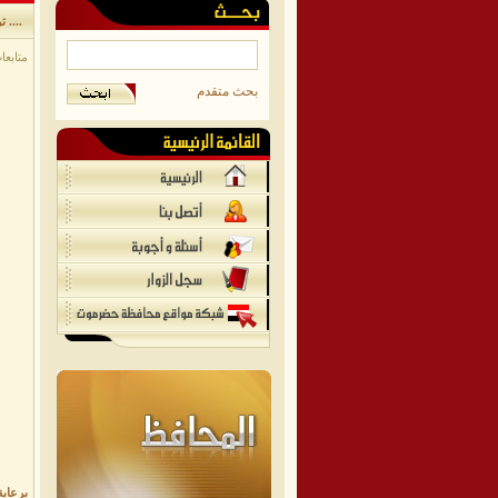
تريم .... تحتضن بطولة الجمهورية للنخبة لألعاب القوى لفئتي الشباب والناشئين ....
متابعات
بحث متقدم
برعاي