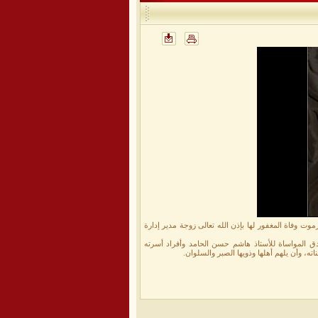
وت وفاة المغفور لها بإذن الله تعالى زوجة مدير إدارة
وصادق المواساة للأستاذ هاشم حسن الحامد وأفراد أسرته
ته، وأن يلهم أهلها وذويها الصبر والسلوان.