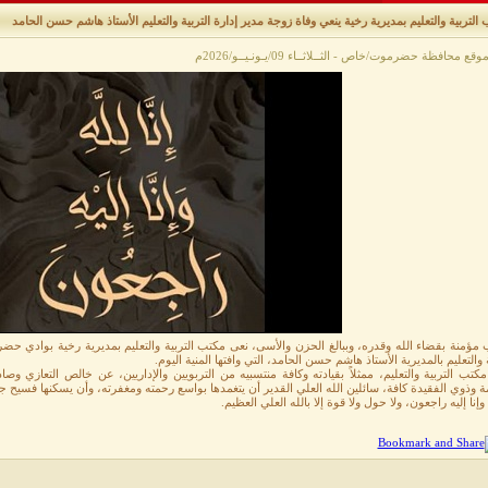
التربية والتعليم بمديرية رخية ينعي وفاة زوجة مدير إدارة التربية والتعليم الأستاذ هاشم حسن الحامد
ع محافظة حضرموت/خاص - الثــلاثــاء 09/يـونـيــو/2026م
مؤمنة بقضاء الله وقدره، وببالغ الحزن والأسى، نعى مكتب التربية والتعليم بمديرية رخية بوادي حضرم
ة والتعليم بالمديرية الأستاذ هاشم حسن الحامد، التي وافتها المنية اليوم.
مكتب التربية والتعليم، ممثلاً بقيادته وكافة منتسبيه من التربويين والإداريين، عن خالص التعازي 
ة وذوي الفقيدة كافة، سائلين الله العلي القدير أن يتغمدها بواسع رحمته ومغفرته، وأن يسكنها فسيح جنا
ه وإنا إليه راجعون، ولا حول ولا قوة إلا بالله العلي العظيم.