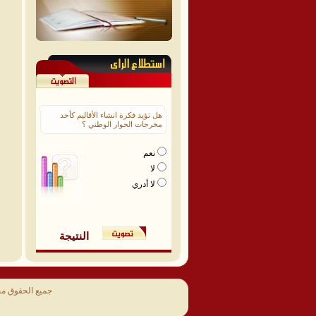
هل تؤيد فكرة انشاء الأقاليم كأحد
مخرجات الحوار الوطني ؟
نعم
لا
لا أدري
النتيجة
جميع الحقوق م