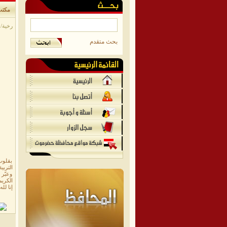
مكتب 
رخية/موق
بحث متقدم
بقلوب 
التربي
وعبّر 
الكريم
إنا لل