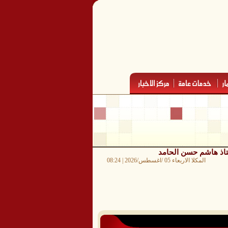
أستاذ هاشم حسن الحامد
المكلا الاربعاء 05 /اغسطس/2026 | 08:24