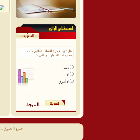
هل تؤيد فكرة انشاء الأقاليم كأحد
مخرجات الحوار الوطني ؟
نعم
لا
لا أدري
النتيجة
جميع الحقوق م