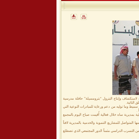
استكشاف وإنتاج البترول “بترومسيلة” حافلة مدرسية
 النائية.
سميط وما توليه من دعم ورعاية للمبادرات النوعية التي
.
 بمديرية ساه خلال فعالية أُقيمت صباح اليوم بالمجمع
لمتواصل للمشاريع التنموية والخدمية بالمديرية لافتاً
من التسرب الدراسي مثمناً الدور المجتمعي الذي تضطلع