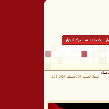
 ساه
المكلا الخميس 06 /اغسطس/2026 | 12:18