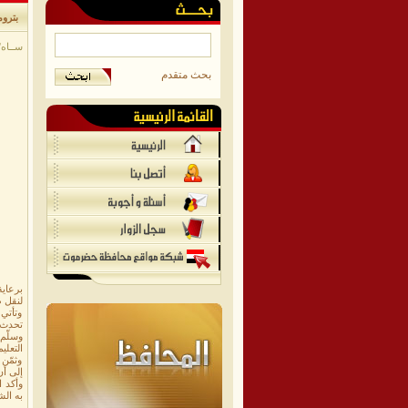
بترو
ســاه/م
بحث متقدم
برعاي
لنقل ط
وتأتي 
تحدث أ
وسلّم 
التعل
وثمّن 
إلى أن
وأكد ا
به ال