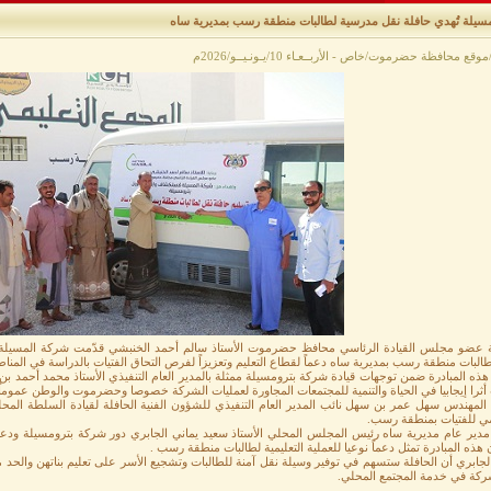
مسيلة تُهدي حافلة نقل مدرسية لطالبات منطقة رسب بمديرية ساه
وقع محافظة حضرموت/خاص - الأربــعـاء 10/يـونـيــو/2026م
ة عضو مجلس القيادة الرئاسي محافظ حضرموت الأستاذ سالم أحمد الخنبشي قدّمت شركة المسيلة ل
البات منطقة رسب بمديرية ساه دعماً لقطاع التعليم وتعزيزاً لفرص التحاق الفتيات بالدراسة في المناطق
هذه المبادرة ضمن توجهات قيادة شركة بترومسيلة ممثلة بالمدير العام التنفيذي الأستاذ محمد أحمد بن 
ثرا إيجابيا في الحياة والتنمية للمجتمعات المجاورة لعمليات الشركة خصوصا وحضرموت والوطن عموماً 
المهندس سهل عمر بن سهل نائب المدير العام التنفيذي للشؤون الفنية الحافلة لقيادة السلطة المحلية
يمي للفتيات بمنطقة رسب.
مدير عام مديرية ساه رئيس المجلس المحلي الأستاذ سعيد يماني الجابري دور شركة بترومسيلة ودعمها ا
 هذه المبادرة تمثل دعماً نوعيا للعملية التعليمية لطالبات منطقة رسب .
لجابري أن الحافلة ستسهم في توفير وسيلة نقل آمنة للطالبات وتشجيع الأسر على تعليم بناتهن والحد 
شركة في خدمة المجتمع المحلي.