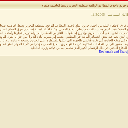
د حريق باحدى المطاعم الواقعة بمنطقة التحرير وسط العاصمة صنعاء
نباء اليمنية سبأ - 11/5/2005
فرق الاطفاء الليلة من اخماد حريق اندلع باحدى المطاعم الواقعة بمنطقة التحرير وسط العاصمة صنعا
العقيد/ عبدالكريم معياد / نائب مديرعام الدفاع المدني لوكالة الأنباء اليمنية (سبأ) إن فرق الدفاع الم
 حيث باشرت في أخماد الحريق وإخراج إسطوانات الغاز من المطعم للحيلولة دون إنفجارها وأمتداد الحر
 الذي نجم عنه بعض الخسائر المادية في المطعم.. نشب إثر تسرب مادة الديزل من خزان الفرن التابع ل
ء في موقع الحادث في وقت قياسي والجهود التي بذلتها للسيطرة على الحريق بإستخدام مادة الرذاذ الم
لية.. مشيرا الى ان النجاحات المتتالية التي حققتها فرق الدفاع المدني مؤخرا في تأدية المهام المنوطة بها
 للدفاع المدني في ظل الإهتمام الكبير الذي تحضى به من قيادة وزارة الداخلية.