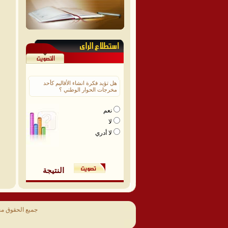
هل تؤيد فكرة انشاء الأقاليم كأحد
مخرجات الحوار الوطني ؟
نعم
لا
لا أدري
النتيجة
جميع الحقوق م