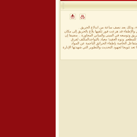
ء، وذلك بعد نصف ساعة من اندلاع الحريق .
دني والإطفاء قد هرعت فور تلقيها بلاغ بالحريق إلى مكان
يق وتوسعه في المبنى والمباني المجاورة .. مضيفا إن
لمطعم. ونوه العقيد/ معياد بالتواجدالمكثف لفرق
تفاعل الخاصة بإطفاء الحرائق الناجمة عن المواد
 تعد تتويجا لجهود التحديث والتطوير التي شهدتها الإدارة