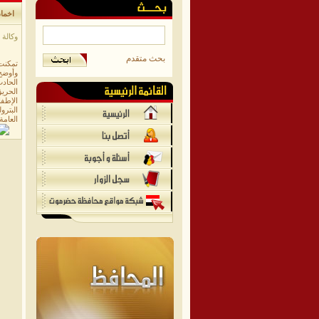
اخما
وكالة الا
بحث متقدم
تمكنت 
وأوضح 
الحادث
الحريق
الإطفا
البترو
العامة