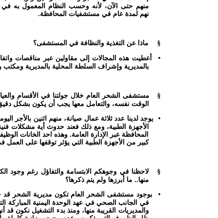
منهم حتى الآن، لأنه وحسب النظام المعمول به في 
نهم لمدة عام في مستشفيات المحافظة.
ماذا عن التغذية والنظافة في المستشفى؟
§
أعطيت هذه المجالات إلى مقاولين عبر مناقصات واتفا
•
بالمديرية وإشراف السلطة المحلية بالمديرية ومكتب و
مستشفى الشحر العام خلال جولتنا في الأقسام والعياد
§
الوقت نفسه، والتعامل معها يجب أن يكون بشكل دقيق 
يوجد لدينا عدد ثلاثة عمال صيانة، منهم اثنين بالأجر 
•
الأجهزة الطبية، ومع ذلك فعند حدوث أية مشكلات فني
المحافظة عبر الإدارة العامة. وهذه احد الخانات الوظ
كبير من الأجهزة الطبية التي يؤثر توقفها على العمل
لاحظنا في وجوهكم الابتسامة والتفاؤل رغم وجود الك
§
منها.. ما أبرزها ولم يتم ذكرها؟
بوجود مستشفى الشحر العام تكون مديرية الشحر قد ح
•
في الجانب الصحي في عهد الوحدة اليمنية المباركة الت
والمديريات القريبة منها، ومنذ بدء التشغيل نكون قد أن