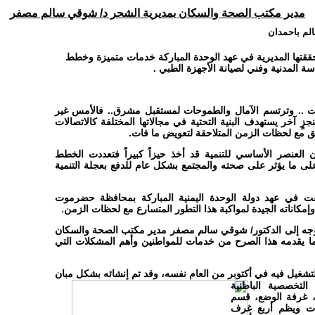
مدير مكتب الصحة والسكان بمديرية الشحر د/ شوقي سالم مصفر
م باحمدان
ققتها المديرية في عهد الوحدة المباركة خدمات متميزة وخطط
سة المدنية وفني لصيانة الأجهزة الطبي .
 .. وترتسم الآمال والطموحات لمستقبل مشرق.. فالأمس غير
جزٍ آخر يستهدف البنية التحتية في مجالاتها المختلفة كالاتصالات
بق مع لحظات الزمن المتلاحقة لتعويض ما فات.
ن العنصر الأساسي للتنمية قد أخذ حيزاً كبيراً فتعددت الخطط
 على ما يؤثر على صحته والمجتمع بشكل عام للدفع بعجلة التنمية
قت في عهد دولة الوحدة اليمنية المباركة بمحافظة حضرموت
مكاناته الجيدة لمواكبة هذا التطور المتسارع مع لحظات الزمن.
ن نتوجه إلى الدكتور/ شوقي سالم مصفر مدير مكتب الصحة والسكان
ا يقدمه هذا الصرح من خدمات للمواطنين وأهم المشكلات التي
وقد تم إنشائه بشكل مبان
قسام التخصصية الباطنية
د، غرفة الوضع، قسم
يات ويظم أربع غرف