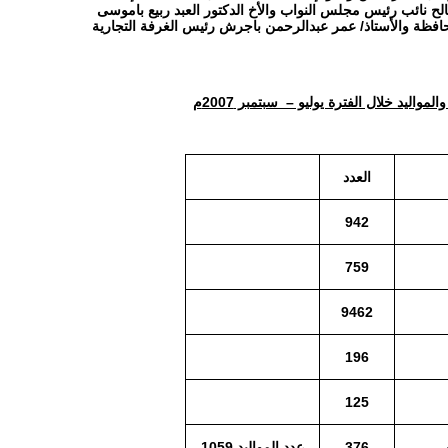
ح نائب رئيس مجلس النواب والأخ الدكتور العبد ربيع باموسى
محافظة والأستاذ/ عمر عبدالرحمن باجرش رئيس الغرفة التجارية
ليد خلال الفترة يوليو – سبتمبر 2007م
العدد
942
759
9462
196
125
376
عدد المواليد 1059