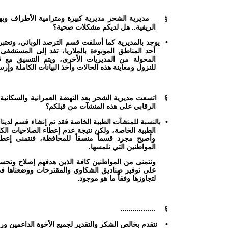
مديرية الشحر مديرية كبيرة ومترامية الأطراف وبها
§
الريفية.. هل لديكم مشكلات صحية؟
يوجد بالمديرية كما أسلفت قسم الترصد الوبائي، وتعتب
•
أحد المناطق الموبوءة بالملاريا، تفد إلى المستشفى 
المحولة من المديريات الأخرى، ويتم التنسيق مع ق
للنزول ومعاينة هذه الحالات وأخذ البيانات الكاملة وإرس
اتسعت مديرية الشحر بعد النهضة العمرانية والسكانية 
§
الرقابي على هذه المنشآت من قبلكم؟
بالنسبة للمنشآت الطبية الخاصة فقد تم إنشاء قسم لدين
•
الطبية الخاصة، ولكن نتيجة عدم إعطاء الصلاحيات الك
وأصبح مجرد قسماً منسقاً للمحافظة، فنتمنى إعطا
المواطنين التي نلمسها.
ونتمنى من المواطنين كافة الذين هدفهم إصلاح وتحسين
على توفير صناديق الشكاوي والمقترحات ووضعناها في
لتجاوزها وفقاً ما هو موجود.
.................
§
نتقدم بخالص الشكر والتقدير لجميع الأخوة الداعمين و
•