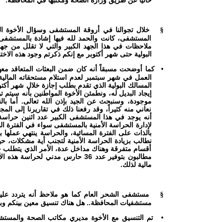
حالياً عن طريق وزارة الصحة ومكتبها في المحافظة.
خلال تجوالنا في أروقة المستشفى وسؤال الأخوة 
§
المستشفى، كانت والحمد لله فيها إشادة بالمستشفى و
ملاحظات في هذا الجهد الكبير والتي لا تقلل من جه
البولية حتى شهر أكتوبر مع إنكم ذكرتم وجود هذه الا
كما أوضحت مسبقاً أنه كان ضمن البعثات المتعاقد م
•
العمل في شهر سبتمبر لعدم استلام مستحقاته المالية،
المسالك البولية الذي تقدم بطلب إجازة خلال شهر أكتو
إيجاد البديل له، ونطمئن الأخوة المواطنين بأنه سيتم ت
موجودة، وسنبحث عن الجيد بإذن الله تعالى.
أما بال
نعاني منه كثيراً، وقد رفعنا ذلك في تقاريرنا إلى ال
أنه يوجد في هذا المستشفى الكبير عدد اثنين حراسة
لإدارة الحراسة الأمنية بالمستشفى سواء في الفترة الص
بالذات على الفترة المسائية، والحراسة ينتهي عملها ب
نطالب بزيادة الحراسة الأمنية لتجنب أية مشكلات، 
أقسام متفرقة وهناك مداخل عدة، الأمر الذي يتطلب
مطالبون بتوفير عدد 36 حارس مدني لحراس
مالية لذلك.
مستشفى الشحر العام كما هو ملاحظ أنه يتردد عليه 
§
مستشفيات المحافظة.. هل هناك تنسيق معين بينكم وب
تم التنسيق مع الأخوة مديري مكاتب الصحة والمستش
•