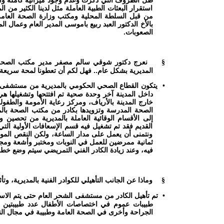
ظل الظروف التي ذكرت وعدم وجود ميزانية كاملة وال
استقرار البعثات الطبية العاملة مثل لدينا الكثير من ا
من قبل السلطة المحلية ومكتب وزارة الصحة العامة
بالأخ الدكتور العبد ربيع باموسى المدير العام وعمال ا
الصعوبات.
نعرج دكتور شوقي سالم مصفر مدير مكتب الصحة 
§
المديرية بشكل عام.. فهل لكم أن تعطونا لمحة سريعة 
يتكون القطاع الصحي الحكومي بالمديرية من مستشفى ا
•
داخل المدينة آخر وحدة صحية تم افتتحها وتشغيلها 
خارج المدينة بالأرياف، ومركز رعاية الأمومة والطفولة
الصحة المدرسة وتزويدها بكادر من مكتب الصحة بالمد
إلى الأقسام الوقائية العاملة بالمديرية من تحصي
القديم فقد تم تشغيل فيه قسم الإسعافات الأولية ال
ونتمنى أن يعمل على مدار الساعة، ولكن النقص الموجو
ثمانية ممرضين للعمل في النوبات ومختبر وأشعة ومجار
فيه، وعند زيادة الكادر الفني التمريضي سيتم وضع خ
وماذا عن الجانب التأهيلي للكوادر الفنية بالمديرية، و
§
تم تأهيل الكادر من مستشفى الشحر العام حتى يتم الاس
•
طبيبات عموم في اختصاصات الأطفال عدد طبيبتين 
الجراحة وأخرى في الصحة العامة وطبيبة في مجال النسا