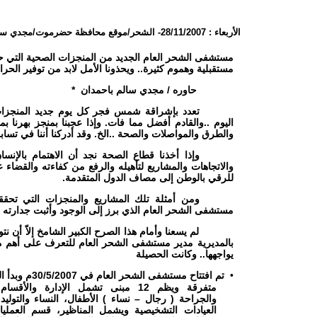
الأربعاء : 28/11/2007
-
الشحر/موقع محافظة حضرموت/مجدي سال
مستشفى الشحر العام الجديد من المنجزات الصحية التي ح
مستقبلية وهموم كثيرة.. ويحذونا الأمل لابد من توفير الحرا
حاوره / مجدي سالم باحمدان *
تعدد بإشراقة شمس فجر كل يوم جديد المنجزات
اليوم ..والقادم أفضل مما فات. وإذا عجبنا بمنجز بهرنا بمن
والطرق والمواصلات والصحة ..الخ. وقد أدركنا أننا في تسا
وإذا أخذنا قطاع الصحة نجد أن الاهتمام بالإنسا
والاتجاهات والمشاريع لتأهيله والرفع من كفاءته والقضاء
للرقي بالوطن إلى مصاف الدول المتقدمة.
ومن أمثلة تلك المشاريع والمنجزات التي تحق
مستشفى الشحر العام الذي برز إلى الوجود وأثبت جدارته وإ
لم يسعنا وأمام هذا الصرح الكبير الشامخ إلاّ أ
بالمديرية مدير مستشفى الشحر العام للتعرف على أهم م
يواجهها.. وكانت الحصيلة
تم افتتاح مستشفى الشحر العام في 30/5/2007م وبدأ التشغيل فيه في أكتوبر من العام نفسه،
•
متفرقة ويظم 12 مبنى تشمل الإدارة والأ
والجراحة ( رجال – نساء ) الأطفال، النساء والتولي
العيادات التشخيصية ويشمل المناظير، قسم العمل