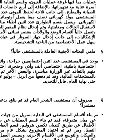
عمليات بما فيها غرفة عمليات العيون، وقسم العناية 
أسرة عناية مع تجهيزاتها، بالإضافة إلى أربع حاضنات 
الصيانة والمطبخ، إلى جانب ثلاجة لحفظ الموتى عدد ث
المستشفى مولد كهربائي نصف ميقا يعمل أوتوماتيكياً
الكهربائي. ويعمل بقسم الطوارئ عدد اثنين أطباء منا
لاستقبال الحالات ومعاينتها، وتم إدخال نظام المقيم ل
وتعمل حالياً أقسام الوضع والولادات بعنصر نسائي الأم
الإشكاليات، إلى جانب إدخال جهاز السونار في عيادة 
سهل عمل الاختصاصية من الناحية التشخيصية.
ماهي البعثات الأجنبية العاملة بالمستشفى حالياً؟
§
يوجد في المستشفى عدد اثنين اختصاصيين جراحة، واثن
•
اختصاصية باطنية، اختصاصي أنف وأذن وحنجرة، اخت
منهم بالتعاقد عبر الوزارة مباشرة، والبعض الآخر 
بالمستحقات المالية، وقد تم دفعها من ابريل – يولي
حتى نهاية العام. قابل للتجديد.
معروف أن مستشفى الشحر العام قد تم بناؤه بدعم م
§
مستمراً؟
تم بناء أقسام المستشفى في البداية بتمويل من جهات 
•
عن مبان متفرقة، فقد تم بناء قسم العمليات عن ط
الأطفال عن طريق كنديان نكسن بتروليم، قسم العي
النفط، ومن ثم تم اعتماد المشروع بشكل عام من 
والسكان والتوسع في الأقسام الأخرى، وسيسر العم