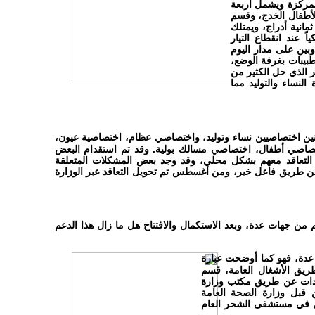
المركزة ويشمل أربعة
للأطفال الخدج، وقسم
مانية أدراج، ويمتلك
 عند انقطاع التيار
وبين على مدار اليوم
لطبيبات بغرفة الوضع،
ر الذي حل الكثير من
النساء والتوليد مما
ين اختصاصيين نساء وتوليد، واختصاصي عظام، اختصاصية عيون،
صاصي أطفال، اختصاصي مسالك بولية. وقد تم استقدام البعض
تم التعاقد معهم بشكل محلي، وقد وجد بعض المشكلات المتعلقة
و عن طريق فاعل خير، ومن أغسطس تم تحويل التعاقد عبر الوزارة
ن جهات عدة، وبعد الاستكمال والافتتاح هل ما زال هذا الدعم
عدة،
فهو كما أوضحت عبارة
ريق الأشغال العامة، قسم
ادات عن طريق مكتب وزارة
قبل وزارة الصحة العامة
ل في مستشفى الشحر العام