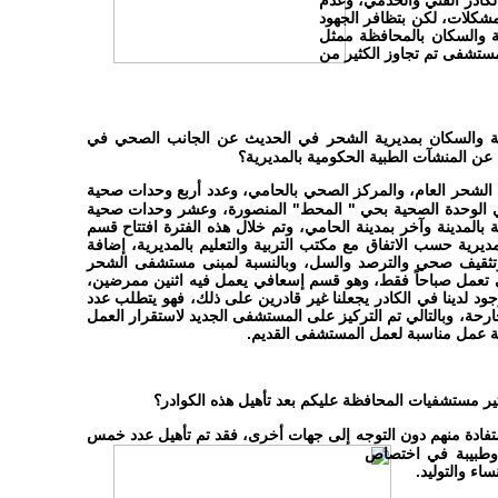
كادر الفني والخدمي، وعدم
لمشكلات، لكن بتظافر الجهود
 والسكان بالمحافظة ممثل
لمستشفى تم تجاوز الكثير من
والسكان بمديرية الشحر في الحديث عن الجانب الصحي في
عن المنشآت الطبية الحكومية بالمديرية؟
لشحر العام، والمركز الصحي بالحامي، وعدد أربع وحدات صحية
هي الوحدة الصحية بحي " المحط" المنصورة، وعشر وحدات صحية
 بالمدينة وآخر بمدينة الحامي، وتم خلال هذه الفترة افتتاح قسم
يرية حسب الاتفاق مع مكتب التربية والتعليم بالمديرية، إضافة
ن وتثقيف صحي والترصد والسل، وبالنسبة لمبنى مستشفى الشحر
تي تعمل صباحاً فقط، وهو قسم إسعافي يعمل فيه اثنين ممرضين،
د لدينا في الكادر يجعلنا غير قادرين على ذلك، فهو يتطلب عدد
حة، وبالتالي تم التركيز على المستشفى الجديد لاستقرار العمل
طة عمل مناسبة لعمل المستشفى القديم.
تأثير مستشفيات المحافظة عليكم بعد تأهيل هذه الكوادر؟
تفادة منهم دون التوجه إلى جهات أخرى،
فقد تم تأهيل عدد خمس
وطبيبة في اختصاص
ء والتوليد.