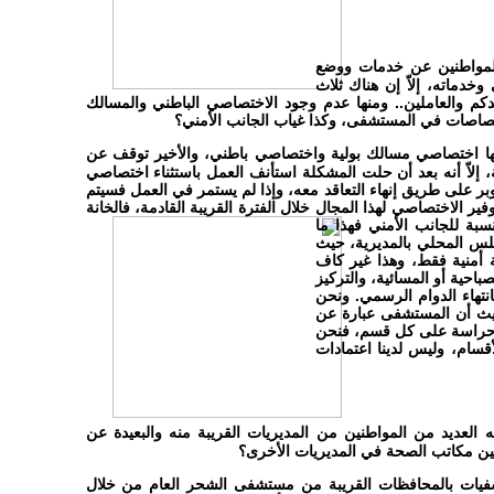
المواطنين عن خدمات ووضع
خدماته، إلاّ إن هناك ثلاث
دكم والعاملين.. ومنها عدم وجود الاختصاصي الباطني والمسالك
ختصاصات في المستشفى، وكذا غياب الجانب الأمني؟
عها اختصاصي مسالك بولية واختصاصي باطني،
والأخير توقف عن
 إلاّ أنه بعد أن حلت المشكلة استأنف العمل باستثناء اختصاصي
بر على طريق إنهاء التعاقد معه، وإذا لم يستمر في العمل فسيتم
وفير الاختصاصي لهذا المجال خلال الفترة القريبة القادمة، فالخانة
نسبة للجانب الأمني فهذا ما
مجلس المحلي بالمديرية، حيث
 أمنية فقط، وهذا غير كاف
باحية أو المسائية، والتركيز
انتهاء الدوام الرسمي. ونحن
حيث أن المستشفى عبارة عن
 حراسة على كل قسم، فنحن
ة هذه الأقسام، وليس لدينا اعتمادات
العديد من المواطنين من المديريات القريبة منه والبعيدة عن
ين مكاتب الصحة في المديريات الأخرى؟
فيات بالمحافظات القريبة من مستشفى الشحر العام من خلال