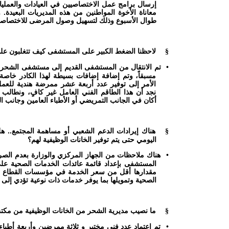
إرسال برامج عمل الاختصاصيين في العيادات والعملي
معاناة الأخوة المواطنين من هذه المديريات البعيدة. و
طوال الأسبوع وذلك لتسهيل وصول المرضى للاختصاصية ن
لاحظنا الضغط الكبير على المستشفى كيف تتغلبون عل
§
تم الانتقال من المستشفى القديم إلى مستشفى الشحر الع
•
مسبقاً، وتم إضافة إضافات بسيطة لهذا الكادر خاصة
الأمر إلى توفير عدد أربعة عشر ممرضة هندية للع
نجد أن هذا الطاقم الفني العامل غير كافٍ، ونطالب
أكان في الجانب التمريضي أو الأطباء العامين وجانب ا
هناك إيرادات الدعم الشعبي أو مساهمة المجتمع.. هل
§
اليومي حتى يتم توفير الخانات الوظيفية لهم؟
هناك ملاحظات من الجهاز المركزي والوزارة بعدم الصر
•
المستشفى بإعداد قائمة عائدات الخدمات الصحية على
مقدارها أقل من سعر الخدمة في مؤسسات القطاع الخ
الصحية وتمويلها بما يوفر خدمات ذات نوعية تؤدي إلى
ما نصيب مديرية الشحر من الخانات الوظيفية من مكتب الخدم
§
تم اعتماد عدد فني مختبر و ثلاثة ممرضين وأربعة أطباء
•