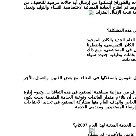
ات والطورائ ليتمكنوا من إرسال أية حالات مرضية للتخفيف من
قد تم افتتاح العيادة المسائية لاختصاصية النساء والتوليد وتعمل
تيجة الإقبال المتزايد.
ى هذه المشكلة؟
ام الجديد بالكادر الموجود
 الكادر التمريضي، واضطرنا
مل في المستشفى، ومع ذلك
 بخانات وظيفية جديدة سواء
لخدمات.
 تقومون باستغلالها في التعاقد مع بعض الفنيين
والعمال بالأجر
ف من ميزانية مساهمة المجتمع في هذه التعاقدات. وتقوم إدارة
 أن يتلاءم مقدار العائدات ونوعية الخدمة المقدمة بحيث يكون
اص والهدف العام منها مشاركة المجتمع في تحديد الاحتياجات
 إرضاء المستفيدين ومقدمي الخدمة.
ة المدنية لهذا العام 2007م؟
 عامين والأخيرين لم يستفاد