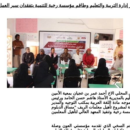
ر إدارة التربية والتعليم وطاقم مؤسسة رخية للتنمية يتفقدان سير ال
خية رئيس المجلس المحلي الاخ أحمد عمر بن عجيان بمعية الأمين
عليم بالمديرية الأستاذ هاشم حسن الحامد ورئيس
وجه مادة اللغة العربية بمكتب التوجيه والمدير
ة لمشروع تأهيل معلمات الريف “مساق الدبلوم
مؤسسة رخية وتنفيذ المعهد العالي لتأهيل المعلمين
والدعم السخي الذي تقدمه مؤسستي العون وصلة