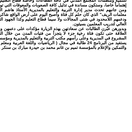
للتنمية ومنظمات المجتمع المدني في كافة القطاعات وخاصة قطاع التعليم،
إهتماماً خاصا، وستكون مساندة في تذليل كافة الصعوبات والمعوقات التي تو
ومن جانبهم تحدث مدير إدارة التربية والتعليم بالمديرية الأستاذ هاشم 
معلمات الريف” الذي كان حلم كل فتاة وأصبح اليوم على أرض الواقع شاكر
ودعمهم اللامحدود في شتى المجالات ولا سيما قطاع التعليم وكذا الجهود ا
العالي لتدريب المعلمين بسيئون.
وبدورهن عبّرن الطالبات عن سعادتهن بهذه الزيارة مؤكدات على دعمهن و
العلاقة حتى تكون فتاة رخية جزء لا يتجزأ من فتيات المدن من خلال ا
المشروع في المديرية وعلى رأسهم مكتب التربية والتعليم بالمديرية ومؤس
يستفيد من البرنامج 24 طالبة في مجال ( الرياضيات واللغة الع
والتمكين والإعلام بالمؤسسة تميم بن غانم محمد بن حيدرة مبارك بن سنكر وعد