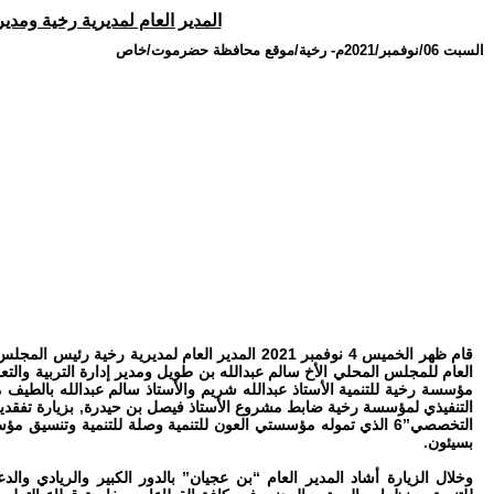
المدير العام لمديرية رخية ومدي
السبت 06/نوفمبر/2021م
-
رخية/موقع محافظة حضرموت/خاص
قام ظهر الخميس 4 نوفمبر 2021 المدير العام لمديرية ر
العام للمجلس المحلي الأخ سالم عبدالله بن طويل ومدير إدارة التربية والت
مؤسسة رخية للتنمية الأستاذ عبدالله شريم والأستاذ سالم عبدالله بالطيف م
التنفيذي لمؤسسة رخية ضابط مشروع الأستاذ فيصل بن حيدرة, بزيارة تفقدي
التخصصي”6 الذي تموله مؤسستي العون للتنمية وصلة للتنمية وتنسيق 
بسيئون.
وخلال الزيارة أشاد المدير العام “بن عجيان” بالدور الكبير والريادي 