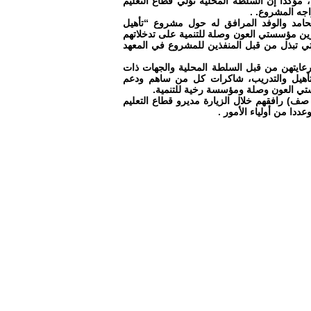
 مؤكدا إن السلطة المحلية تؤلي قطاع التعليم
اجه المشروع. .
الحامد والوفد المرافق له حول مشروع “تأهيل
ين مؤسستي العون وصلة للتنمية على تدخلاتهم
لتي تبذل من قبل المنفذين للمشروع في المعهد
رعايتهن من قبل السلطة المحلية والجهات ذات
لتأهيل والتدريب، شاكرات كل من ساهم ودعم
ستي العون وصلة ومؤسسة رخية للتنمية.
ربية ومعلم صف) رافقهم خلال الزيارة مديرو قطاع التعليم
دا من أولياء الأمور .