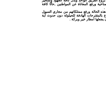
روح الفريق الواحد وبذل كافة الجهود وتسخير
اخية ورفع المعاناة عن المواطنين ,حاثًا كافة
.
هذه الحالة ورفع ممتلكاتهم من مجاري السيول
اع بالمقترحات الهادفة للحيلولة دون حدوث أية
ن يجعلها امطار خير وبركة .