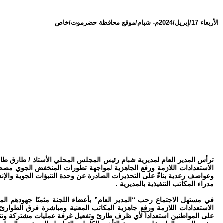
الأربعاء 17/إبريل/2024م
-
شبام/موقع محافظة حضرموت/خاص
ترأس المدير العام لمديرية شبام رئيس المجلس المحلي الأستاذ / طارق طالب
الاستعدادات اللازمة ورفع الجاهزية لمواجهة تطورات المنخفض الجوي مصحو
وعواصف رعدية بناءً على التحذيرات الصادرة عن وحدة التنبؤات الجوية والإن
مدراء المكاتب التنفيذية بالمديرية .
في مستهل الاجتماع رحب “المدير العام” بأعضاء اللجنة مثمنًا جهودهم ال
الاستعدادات اللازمة ورفع جاهزية المكاتب المعنية ومباشرة فرق الطوارئ
على المواطنين استعداداً لأي ظرف طارئ وتفعيل غرفة عمليات مشتركة وتن