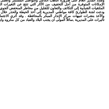
وشدد المدير العام على ضرورة التأهب الكامل والتواصل المستمر والعمل ب
الإمكانات المتوفرة من أجل التخفيف من الآثار التي تنتج عن التغيرات المن
الملتقيات الشبابية إلى التكاتف والتعاون للتقليل من مخاطر المنخفض الجوي 
ودعت لجنة الطوارئ كافة مواطني المديرية إلى أخذ الحيطة والحذر خلال 
والأخذ بنشرات تنبيهات مركز الإنذار المبكر بالمحافظة . وقد أثري الاجتم
تأثيرات على المديرية ,سائلاً المولى ان يجنب البلاد والعباد من كل مكروه وا