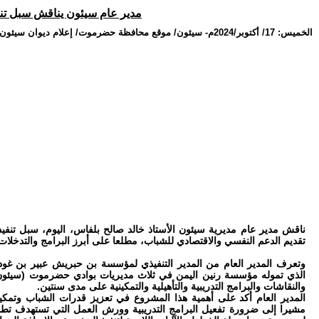
مدير عام سيئون يناقش سبل تنف
الخميس: 17/ أكتوبر/2024م
-
سيئون/ موقع محافظة حضرموت/ إعلام ديوان سيئون.
ناقش مدير عام مديرية سيئون الأستاذ خالد صالح بلفاس، اليوم، سبل تن
تقديم الدعم النفسي والاقتصادي للشباب، مطلعا على أبرز البرامج والتدخلا
وتعرف المدير العام من المدير التنفيذي لمؤسسة بن حبريش عبير بن غو
الذي تموله مؤسسة رنين اليمن في ثلاث مديريات بوادي حضرموت (سيئون
والنقاشات والبرامج التدريبية والتأهيلية والتمكينية على مدى سنتين.
المدير العام أكد على أهمية هذا المشروع في تعزيز قدرات الشباب وتمكين
مشيرا إلى ضرورة تفعيل البرامج التدريبية وورش العمل التي تستهدف تط