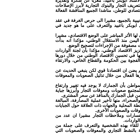
أستاذ ابوبكر باعبيد، معربا عن شكره وتقديره
عريف التجار والبنوك التجارية لأبرز الإصلاحات
قتصادي للوطن، مناشدا الجميع المناقشة الفعالة
يبية بالجميع، مشيرا الى حرص الغرفة في عقد
ابوبكر باعبيد والتعرف على ما هو جديد في
ن لها الأثر المباشر على الوضع الاقتصادي، مشيرا
مشكلة الاقتصادية في اليمن منذ الاستقلال الوطني، مؤكدا انه بدأت
دت مصفوفة من الإجراءات لتصحيح الوضع.
زيز الاقتصاد الوطني، مؤكدا بأن لجنة الواردات
ها في تحسين الاقتصاد الوطني من خلال دورها
فجوة بين الحكومة والقطاع الخاص، والارتقاء
عند سماع هذا الرقم يضن ان اقتصادنا قوي لكن ينبغي الحديث عن
ا الفعال من خلال تذليل الصعوبات والمعوقات
واطن بأن الجمارك لا يوجد فيه تغيير وارتفاع
جتمع صعوبات ومعوقات التجار وأبرزها جباية
 من قبل الجمارك بالمنافذ عن سعر المشترى.
صحراء، منها تأخير عملية المصارفة، المبالغة
طة المحلية والجهات ذات العلاقة حول الجبايات
معوقات والصعوبات الأخرى.
ستفسارات وملاحظات التجار مشيرا ان عدد من
لواردات.
للقاء بهذه الشخصية والتعرف على جملة من
ة بالنشط التجاري والمعوقات والصعوبات التي