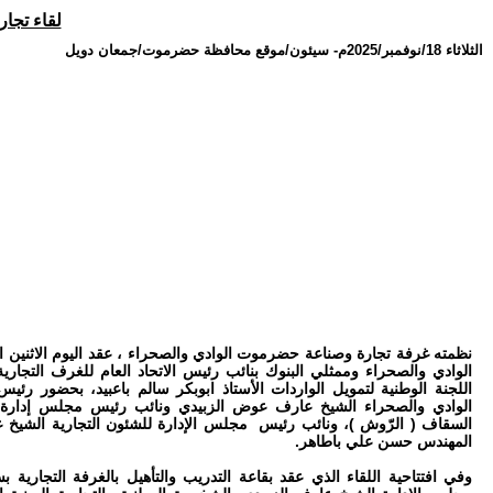
لقاء تجار
الثلاثاء 18/نوفمبر/2025م
-
سيئون/موقع محافظة حضرموت/جمعان دويل
الوادي والصحراء وممثلي البنوك بنائب رئيس الاتحاد العام للغرف التجار
اللجنة الوطنية لتمويل الواردات الأستاذ ابوبكر سالم باعبيد، بحضور 
الوادي والصحراء الشيخ عارف عوض الزبيدي ونائب رئيس مجلس إدارة ال
السقاف ( الرّوش )، ونائب رئيس مجلس الإدارة للشئون التجارية الشيخ عب
المهندس حسن علي باطاهر.
وفي افتتاحية اللقاء الذي عقد بقاعة التدريب والتأهيل بالغرفة التجاري