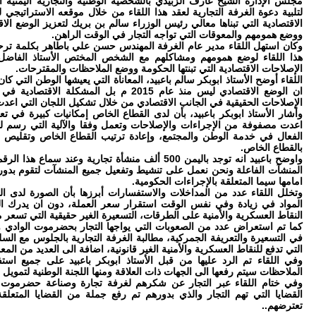
مجلس الإدارة الشيخ عارف الزبيدي بالشخصية الوطنية والتجارية اليمنية ال
لتلبية دعوة الغرفة التجارية لعقد هذا اللقاء من خلال موقعه الاستراتيجي لت
الاقتصادية التي تبناها معالي رئيس الوزراء سالم بن بريك لتعزيز الوضع الا
ووضع همومهم والمعوقات التي تواجه التجار في الوقت الراهن.
وكان استهل اللقاء مدير عام الغرفة المهندس حسن علي باطاهر بكلمة ترح
هذا اللقاء لوضع همومهم ومشاكلهم مع الشخص المختص الأستاذ الفاضل 
الإصلاحات الاقتصادية التي تبنتها الحكومة ووضع الملاحظات والمقترحات.
اللقاء أوضح الأستاذ ابوبكر سالم باعبيد، المعاناة التي يعيشها الوطن التي كا
ان الوضع الاقتصادي ليس منذ عام 2015 م بل ال
الإصلاحات الحقيقية في الجانب الاقتصادي من خلال تشكيل اللجان التي اع
وأشار الأستاذ ابوبكر باعبيد، بأن لدى القطاع الخاص إمكانيات كبيرة في تع
اعدت مصفوفة من الإجراءات والإصلاحات وتعمل وفقا والآلية التي رسم ل
الفعال في خدمة الوطن والمجتمع، وإعادة ترتيب القطاع الخاص وتقليص ال
بالقطاع الخاص.
واوضح باعبيد انه توجد باليمن 500 ألف منشأة تجارية و
المنشآت الفاعلة ونحن نعمل على تنشيط وتفعيل جميع المنشآت لتقوم بدوره
امامها سيما المتعلقة بالإجراءات الحكومية.
وتخلل اللقاء عدد من المداخلات والاستفسارات أبرزها بأن الصورة لدى الم
المواد في زيادة وفي نفس الوقت استقرار سعر العملة، دون ان يدرك الم
النقاط العسكرية والأمنية على الطرقات، التسعيرة الغير حقيقية التي تسعر
كما تم استعراض عدد من الصعوبات التي يواجها التجار بحضرموت الوادي وال
في التسعيرة والتعريفة الجمركية، مطالبة الغرفة التجارية بالجلوس مع السل
التي تدفع للنقاط العسكرية والأمنية الغير قانونية، اضافة الى العديد من ال
وفي اللقاء تم الرد عليها من قبل الأستاذ ابوبكر باعبيد على جميع ا
الملاحظات سيتم رفعها الى الجهات ذات العلاقة ومنها اللجنة الوطنية لتمويل ا
وفي ختام اللقاء عبر التجار عن شكرهم لغرفة تجارة وصناعة حضرموت 
القضايا التي تهم التجار والذي بدورهم تم رفع جملة من القضايا المتعلق
تعترضهم..