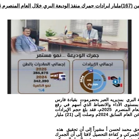
عة البري خلال العام المنصرم 2026
عة البري بمديريه العبر بحضرموت بقيادة فارس
مستوى الأداء والانضباط الذي أسهم في رفع
الإيرادات أمسجّله نموًا ملحوظًا في كل الجوانب الماليه والعملي خلال العام المنصرم 2025م، فقد بلغ حجم الإيرادات
للجمارك مبلغ( 167) مليار و(798) مليون و(535)ألف و(411) ريالًا، بزيادة عن العام السابق 2024م وصلت إلى (21) مليار
الحق محمد لحسن أ مشيراً إلى أن تحقيق هذه
لجمركي و كفاءة التحصيل لافتا إلى أن الجمرك