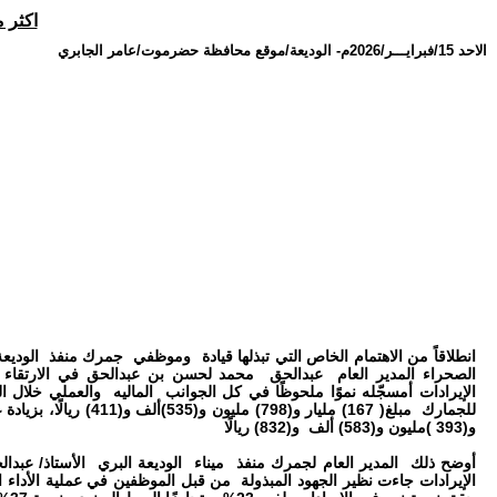
اكثر من (167)مليار ايرادات جمرك منفذ الودي
الاحد 15/فبرايـــر/2026م
-
الوديعة/موقع محافظة حضرموت/عامر الجابري
انطلاقاً من الاهتمام الخاص التي تبذلها قيادة وموظفي جمرك منفذ الودي
الصحراء المدير العام عبدالحق محمد لحسن بن عبدالحق في الارتقاء ب
و(393 )مليون و(583) ألف و(832) ريالًا
أوضح ذلك المدير العام لجمرك منفذ ميناء الوديعة البري الأستاذ/ عبد
الإيرادات جاءت نظير الجهود المبذولة من قبل الموظفين في عملية الأداء ا