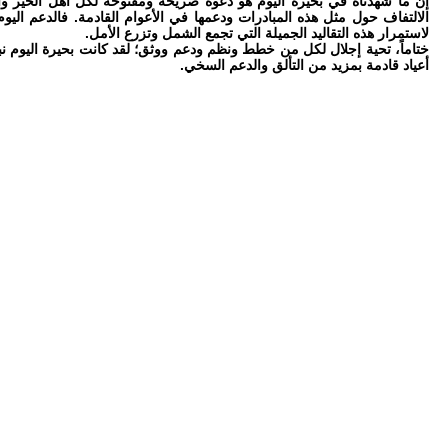
إن ما شهدناه في بحيرة اليوم هو دعوة صريحة ومفتوحة لكل أهل الخير وال
الالتفاف حول مثل هذه المبادرات ودعمها في الأعوام القادمة. فالدعم الي
لاستمرار هذه التقاليد الجميلة التي تجمع الشمل وتزرع الأمل.
ختاماً، تحية إجلال لكل من خطط ونظم ودعم ووثق؛ لقد كانت بحيرة اليوم نبض
أعياد قادمة بمزيد من التألق والدعم السخي.