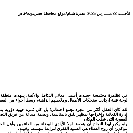
الأحــــد 22/مــــارس/2026
-
بحيرة-شبام/موقع محافظة حصرموت/خاص
في تظاهرة مجتمعية جسدت أسمى معاني التكافل والألفة، شهدت منطقة “بح
لوحة فنية ازدانت بضحكات الأطفال وملابسهم الزاهية، وسط أجواء من الغب
لقد كان الحفل أكثر من مجرد تجمع احتفالي؛ بل كان ثمرة جهود دؤوبة بذلته
إدارة الفعالية وإخراجها بمظهر يليق بالمناسبة، وبصمة مبدعة من فريق التص
العفوية التي غطت المكان.
ولم يكن لهذا النجاح أن يتحقق لولا الأيادي البيضاء من الداعمين وأهل الج
مؤكدين أن روح العطاء هي العمود الفقري لترابط مجتمعنا وقوته.