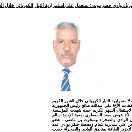
رباء وادي حضرموت : سنعمل على استمرارية التيار الكهربائي خلال ال
استمرارية التيار الكهربائي خلال الشهر الكريم
لفخامة الأخ/ علي عبدالله صالح رئيس الجمهورية
لاستقبال الشهر الكريم حيث شهدت المؤسسة
ة الأخ عوض سعد السقطري بمعية الإخوة سالم
ون الوادي والصحراء ومبخوت بن ماضي - عضو
بن علي بمديرية شبام ومحطة خنفر بوادي عمد
 بتمويل حكومي إسهاما لتعزيز الطاقة بمناطق الوادي والصحراء حسب