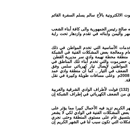
الكترونية بالأخ سالم يسلم السفرة القائم
لله صالح رئيس الجمهورية والى كافة أبناء الشعب
هر واليمن وأبنائه في تقدم وازدهار تحت راية
لخدمات الأساسية التي تخدم المواطن في ذلك
 العام ومعالجة بعض المشكلات الفنية في الشبكة
ن منطقة محطة نهيمة وادي سر مديرية القطن
 حضرموت والتي تخدم أبناء تلك المناطق في
ى المواطنين لإيصال تيار كهربائي سلس وفق
الضعف في التيار .. كما أن منطقة وادي عمد
تعاني كذلك من ضعف التيار الكهربائي والتي وصل إليها الكهرباء في العام 2008م وعلى مسافات طويلة وكبيرة في نقل
إن المعالجة المقترحة لحل مشكلة الضعف الكهربائي تمثل بإقامة خطوط (132) فولت لأطراف الوادي الشرقية والغربية
ادي من الضعف الكهربائي في إطراف الشبكة إن
ر الكريم تزيد فيه الأحمال كبيرا مما يؤثر على
بعض المشكلات الفنية في الوادي لكي لا يشعر
 بتنسيق عام على مستوى المنطقة وحتى نجري
مشكلات التي تكون سبب لنا في الشهر الكريم إن