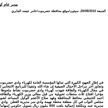
مدير عام كه
الجمعة 20/08/2010
-
سيئون/موقع محافظة حضرموت/عامر عيضه الجابري
في إطار الجهود الكبيرة التي تبذلها المؤسسة العامة لكهرباء وادي حضرموت ل
وتجاوز آخر مراحل الأحمال الصيفية إن شاء الله وتنفيذا للبرنامج الانتخابي 
في مجال الكهرباء والطاقة شهدت كهرباء وادي حضرموت نشاط ملحوظا 
مؤخرا افتتاح ثلاث محطات تحويلية من قبل معالي وزير الكهرباء والطاق
احمد الخنبشي محافظ المحافظة وفهد صلاح الأعجم الوكيل المساعد لش
مجلس النواب في كل منطقة محطة نهيمة وادي سر مديرية القطن
وادي 
مديرية عمد وبتكلفة إجمالية بلغت 900 مليون ريال