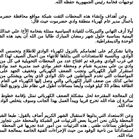
توجيهات فخامة رئيس الجمهورية حفظه الله.
وعن أهداف وإنشاء هذه المحطات التقت شبكة مواقع محافظة حضرموت ال
بأعمال مدير عام كهرباء منطقة وادي حضرموت حيث قال:
أولا أزف التهاني والتبريكات للقيادة السياسية ممثلة بفخامة الأخ/ علي عبدا
اليمنية بمناسبة حلول شهر رمضان المبارك طالبا من الله أن يعيد هذه الش
الوحدة والديمقراطية.
وثانيا نشكركم على اهتمامكم بالنزول لكهرباء الوادي للاطلاع وتحسس ا
الوادي. وبالنسبة للاستعدادات التي بذلناها للانتهاء من أحمال الصيف لهذا
في غرب الوادي وشرقه تم افتتاح عدد من المحطات التحويلية في كل م
وادي بن علي بمديرية شبام م ومحطة خنفر بوادي عمد مديرية عمد بوادي
استقرار التيار الكهربائي وتجنب الضعف الكهربائي وتخفيف الجهد عل
المواصفات التي تخدم المواطنين في ذلك الوادي الذي يعاني ويشتكي من 
الطاقة بنظام 33 كيلو فولت وأيضا مسافات أطول في نظام نقل وتوزيع الطاقة.
سائرة إن شاء الله تخرج قريبا ويبدأ العمل بهذا الجانب وسوف يتخلص الو
شاء الله.
وعن الاستعداد التي بذلوها لاستقبال الشهر الكريم أضاف بالقول: طبعا الشه
المحطة ولكن نحن أجرينا بعض الترتيبات في الشبكة والمحطة حتى نتجاوز 
المواطن بساعات طفي , هذه الترتيبات من أمور عدة نجريها في المحطة
استعداداتنا من ناحية الوقود من حيث الإجراءات الفنية الخاصة بمعالجة ال
شاء الله.