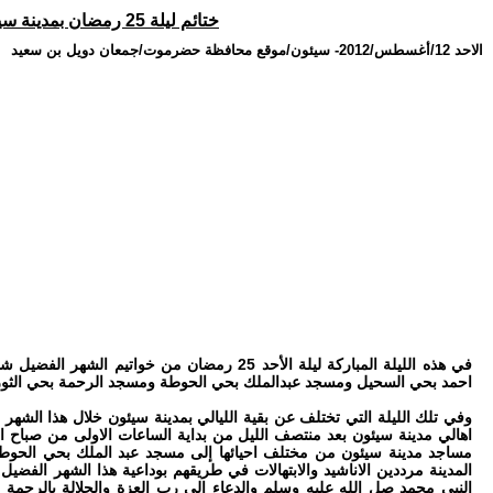
ختائم ليلة 25 رمضان بمدينة سيئون .. اهالي سيئون بعد منتصف الليل يتوجهون إلى مقبرة بامخرمة بالدعاء للأموات بالرحمة والمغفرة
الاحد 12/أغسطس/2012
-
سيئون/موقع محافظة حضرموت/جمعان دويل بن سعيد
في هذه الليلة المباركة ليلة الأحد 25 رمضان من خو
احمد بحي السحيل ومسجد عبدالملك بحي الحوطة ومسجد الرحمة بحي الثورة
وفي تلك الليلة التي تختلف عن بقية الليالي بمدينة سيئون خلال هذا الشهر 
اهالي مدينة سيئون بعد منتصف الليل من بداية الساعات الاولى من صباح الي
مساجد مدينة سيئون من مختلف احيائها إلى مسجد عبد الملك بحي الحوطة
المدينة مرددين الاناشيد والابتهالات في طريقهم بوداعية هذا الشهر الفضيل
النبي محمد صل الله عليه وسلم والدعاء إلى رب العزة والجلالة بالرحمة وا