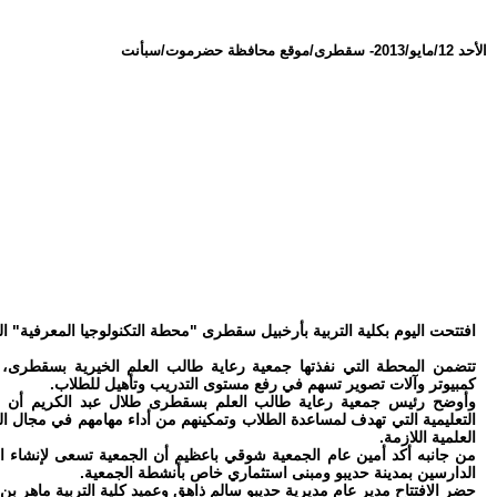
الأحد 12/مايو/2013
-
سقطرى/موقع محافظة حضرموت/سبأنت
افتتحت اليوم بكلية التربية بأرخبيل سقطرى "محطة التكنولوجيا المعرفية" ا
تتضمن المحطة التي نفذتها جمعية رعاية طالب العلم الخيرية بسقطرى، 
كمبيوتر وآلات تصوير تسهم في رفع مستوى التدريب وتأهيل للطلاب.
وأوضح رئيس جمعية رعاية طالب العلم بسقطرى طلال عبد الكريم أن ال
التعليمية التي تهدف لمساعدة الطلاب وتمكينهم من أداء مهامهم في مجال ال
العلمية اللازمة.
من جانبه أكد أمين عام الجمعية شوقي باعظيم أن الجمعية تسعى لإنشاء 
الدارسين بمدينة حديبو ومبنى استثماري خاص بأنشطة الجمعية.
حضر الافتتاح مدير عام مديرية حديبو سالم ذاهق وعميد كلية التربية ماهر بن