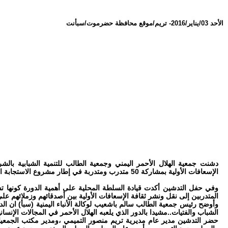
الأحد 03/يناير/2016
-
تريم/موقع محافظة حضرموت/سبأنت
دشنت جمعية الهلال الأحمر اليمني وجمعية الطالب للتنمية الشبابية بالش
الإسعافات الأولية بمشاركة 50 متدرب ومتدربة في إطار مشروع الاستجابة السريعة بمحافظة حضرموت.
وفي حفل التدشين أكدت قيادة السلطة المحلية على أهمية الدورة كونها تسا
المتدربين إلى نقل ونشر ثقافة الإسعافات الأولية بين أصدقائهم وزملائهم عل
وأوضح رئيس جمعية الطالب سالم باشعيب لوكالة الأنباء اليمنية (سبأ) ان الد
الشباب والفتيات..مشيدا بالدور الذي يلعبه الهلال الأحمر في المجالات الإنسانية
حضر التدشين مدير عام مديرية تريم منصور التميمي ،ومدير مكتب الجمعيات