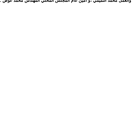
والعمل محمد التميمي ،و أمين عام المجلس المحلي المهندس محمد عوض .