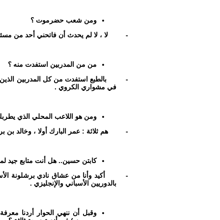
ومن شعب حضرموت ؟
-
لا ، لا لم يحدث أن فاتحني أحد من مس
من من المدربين استفدت منه ؟
-
بالطبع استفدت من كل المدربين الذين 
في مشواري الكروي .
ومن هو اللاعب المحلي الذي يطربك
-
هم ثلاثة : عمر البارك أولا ، وخالد بن بري
كابتن حسين.. هل أنت متابع جيد لمب
-
أكيد وأنا من عشاق نادي برشلونة الأس
بالدوريين الأسباني والإنجليزي .
وقبل أن ننهي الحوار أردنا معرفة