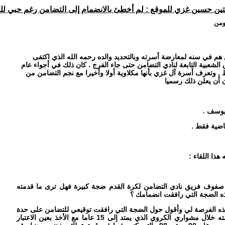
بتين حسين غزي للموقع : لم أخطئ بالانضمام إلى التضامن رغم حبي للم
ومن
ن هم في سنه لمعارضة أسرته وبالتحديد والده رحمه الله الذي اكتفى
 الشعبية التابعة لنادي التضامن حتى جاء الفرج . كان ذلك في أجواء عام
لحظ , وتعرف أسرة آل غزي بأنها مكلاوية أولا وأخيرا مع نجم التضامن من
أن يعلن ذلك رسميا
ايوسف .
اضية فقط .
هذا اللقاء
:
صفوف فريق نادي التضامن لكرة القدم ضجة كبيرة فهل ترى ما قدمته
ه الضجة التي رافقت انضمامك ؟
هذه الفرصة لي وأقول حول الضجة التي رافقت توقيعي للتضامن على حدة
تعبيرك أنني راض كل الرضا على ما قدمته خلال مشواري الكروي الذي يمتد إلى 15 عاما مع الأخذ بعين الاعتبار