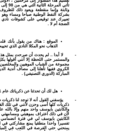
وثابتة وإنما منقطعة ويعود ذلك للظرو
بشركة النفط الوطنية صباحا ومساء وهو 
تعبيرك عند توقيعي على كشوفات نادي الت
الضجة أم لا .
الموقع : هناك من يقول بأنك قلت
الذهاب نحو المكلا النادي الذي تح
-
لا أبدا .. لم يحدث أن صرحت بمثل هذا
والمستمر حتى اللحظة إلا أنني أقولها بكل
مجموعة من الشباب الموهبين والمخلصين و
الكروي ففيها تأهلنا إلى مصاف أندية الد
المباركة (الدوري التصنيفي) .
هل لك أن تحدثنا عن ذكرياتك عام 91 وقصة استبعادك من قبل الكابتين فرج بايوسف مدرب المنتخب ؟
-
ذكريات كلها أسى وحزن لأنني في تلك الفت
والكابتين بايوسف واحد منهم وإلا بالله 
لأن في ذلك اعتراف بموهبتي ومسامهتي ف
الكابتين بايوسف لي في فترة انضمامي ل
تفسيرا واحدا منطقيا يمنع مشاركتي في ا
يمنحني حتى الفرصة في اللعب في المبار