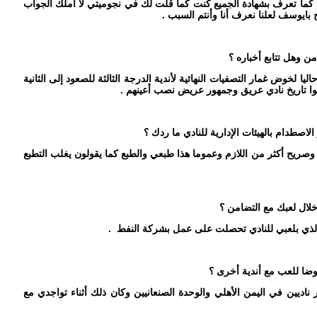
 كما تعرف بشهادة الجميع كنت كما قلت لك في نجوميتي لا أملك الجواب
بايوسف لعلنا نعرف أنا وأنتم السبب .
ن وهل تتابع أخباره ؟
ليا لخوض غمار التصفيات النهائية لأندية الدرجة الثالثة للصعود إلى الثانية
وا تاريخ نادي عريق وجمهور عريض نصب أعينهم .
لاصطدام بالهيئات الإدارية للنادي ما ردك ؟
 وصريح أكثر من اللازم وعموما هذا طبعي والطبع كما يقولون يغلب التطبع
خلال لعبك مع التضامن ؟
لذي بلعبي للنادي تحصلت على عمل بشركة النفط .
ضا للعب مع أندية أخرى ؟
اديين في اليمن الأهلي والوحدة الصنعانيين وكان ذلك أثناء تواجدي مع