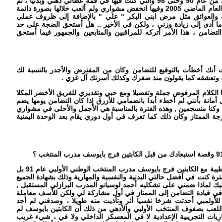
تقسيم هذا المشوار إلى مرحلتين ، الأولى من عام 90 وحتى 98 والتي كنت فيها في قمة عطائي ذهني وبدنيا ، ثم
تأتي المرحلة الثانية التي هي من 98 إلى العام الماضي 2005 وفيها انخفض مشواري ولم ألعب خلالها بصورة دائمة
ف والعوائق مثل مرض ابني البكر " علي " بالإضافة إلى ظروف عملي
ما أدى إلى زيادة وزني ، ولكن في الأخير .. هل أستحق الضجة على حد
ضامن ، هذا الأمر أتركه للمراقبين والمتابعين والجمهور فيما أستحق
 أنك أخطأت بالتوقيع للتضامن وكان من المفترض والأجدر بالنسبة لك
ييه وتعشقه كما يقولون منذ صغرك وكذلك أسرتك آل غزي .
 الكلام المرفوض جملة وتفصيلا ومع حبي وتقديري للفريق الأخضر المكلا
 أمانة بأنني لم أخطء أبدا بانضمامي للأزرق إذا كان التضامن يومها يضم
كنا منسجمين , وهذه الفترة بالمناسبة هي الأجمل والأحلى في مشواري
رجة الممتاز وكان ذلك كما تعرف في أول دوري يقام بعد الوحدة اليمنية
يؤسفني القول أنه لا توجد لنا ذكريات طيبة مع الكابتين فرج بايوسف مدرب المنتخب الوطني الأولبي عام 91 بل
رة كنت في أفضل حالتي البدنية والنفسية والمهارية وذلك بشهادة الجميع
عليك لماذا ضمني على تشكليه أحمد لوسيانو المدرب البرازلي المستقيل ,
ي قيادة التضامن إلى الممتاز في أول مشاركة لي ولكن للأسف معاملة
لأولمبي أحدثت شرخا نفسيا أثر وتأذيت منه طويلا ، وصدقني لم أجد
للعب بصفوف المنتخب الأولبي والأدهي من ذلك أن الكابتين بايوسف لم
يات التجريبية الإعدادية لا في المعسكر الداخلي ولا في ، شيء غريب