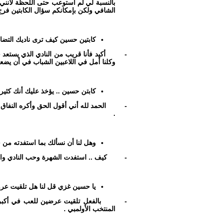
بالنسبة لي لم أستوعب حتى اللحظة لأنني
الشافي ولكن بإمكانكم سؤال الكابتين فرج 
كابتين حسين كيف ترى ناديك التضام
-
أكيد فأنا قريب من النادي الذي يستعد حا
وكلنا أمل في اللاعبين الشباب في أن يضع
كابتن حسين .. يؤخذ عليك أنك كثير ا
-
الحمد لله أني أقول الحق وأكره النفاق
.
وهل لنا أن نسألك بما استفدته من 
-
كيف .. استفدت الشهرة وحب النادي وا
يا حسين غزي قل لنا هل تلقيت عرو
-
بالفعل تلقيت عرضين للعب في أكبر ن
المنتخب الأولمبي .