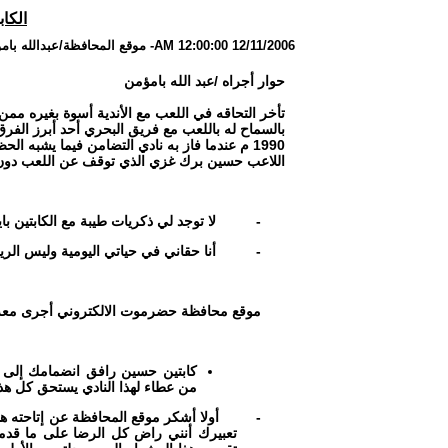
الكا
12/11/2006 12:00:00 AM
-
موقع المحافظة/عبدالله بام
حوار أجراه /عبد الله بامؤمن
تأخر التحاقه في اللعب مع الأندية أسوة بغيره مم
بالسماح له باللعب مع فريق البحري أحد أبرز الفرق
1990 م عندما فاز به نادي التضامن فيما يشبه ا
اللاعب حسين برك غزي الذي توقف عن اللعب دون 
-
لا توجد لي ذكريات طيبة مع الكابتين ب
-
أنا حقاني في حياتي اليومية وليس الري
موقع محافظة حضرموت الالكتروني أجرى معه 
كابتين حسين رافق انضمامك إلى 
من عطاء لهذا النادي يستحق كل هذ
-
أولا أشكر موقع المحافظة عن إتاحته 