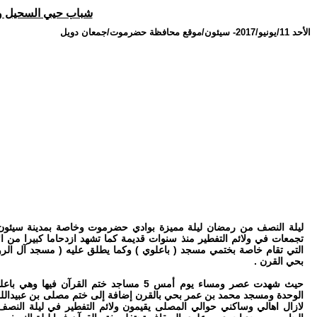
شباب حيي السحيل وا
الأحد 11/يونيو/2017
-
سيئون/موقع محافظة حضرموت/جمعان دويل
ليلة النصف من رمضان ليلة مميزة بوادي حضرموت وخاصة بمدينة سيئون ب
تجمعات في ولائم التفطير منذ سنوات قديمة كما تشهد ازدحاما كبيرا من ال
التي تقام خاصة بختمي مسجد ( باعلوي ) وكما يطلق عليه ( مسجد آل ال
بحي القرن .
حيث شهدت عصر ومساء يوم أمس 5 مساجد ختم القر
الوحدة ومسجد محمد بن عمر بحي بالقرن إضافة إلى ختم مصلى بن عبيدالله ب
لازال اهالي وساكني حوالي المصلى يقيمون ولائم التفطير في ليلة ال