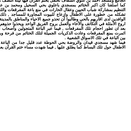
الجامع ومسجد احمد بن علوي السقاف تحتفل بختم القرآن فيها ليلة النصف 
كما اسلفنا كان اكبر الختائم بمسجدي باعلوي بحي السحيل ومحمد بن ع
التنظيم بمشاركة شباب الحيين وعقال الحارات في منع باعة المفرقعات واللعب
تشكله من خطورة على الاطفال وازعاج للبيوت المجاورة للمساجد , ذلك ا
الوافدين لدى اقاربهم بالحي وطالبوا أن تحذو جميع الاحياء والمناطق بالمدين
اروع الأمثلة في التكاتف والآخاء والعمل بروح الفريق الواحد ويحذوا حذوهم 
بعد ان تطور احجام تلك المفرقعات , فيما عبر الباعة المتجولين وأصحاب
اثمرت بمنع المفرقعات وعادت الذكريات الجميلة لتلك الختائم من فرحة 
بين الباعة في تلك الاسواق الشعبية .
فيما شهد مسجدي قيدان والروضة بحي الحوطة عدد قليل جدا من الباعة ما 
الاطفال حول تلك البساط كما يطلق عليها , فيما شهدت مساء ختم القرآن بعد 