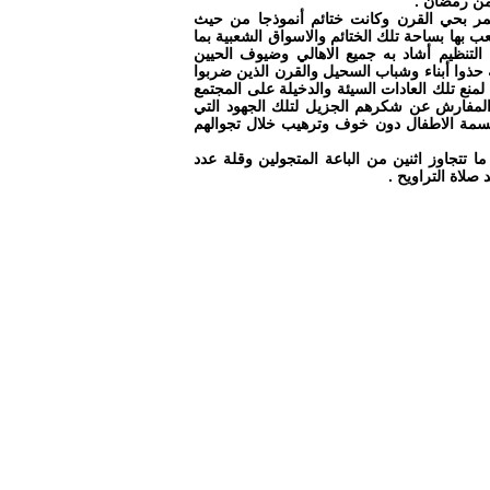
من رمضان .
مر بحي القرن وكانت ختائم أنموذجا من حيث
 بها بساحة تلك الختائم والاسواق الشعبية بما
لتنظيم أشاد به جميع الاهالي وضيوف الحيين
ة حذوا أبناء وشباب السحيل والقرن الذين ضربوا
لمنع تلك العادات السيئة والدخيلة على المجتمع
 المفارش عن شكرهم الجزيل لتلك الجهود التي
وبسمة الاطفال دون خوف وترهيب خلال تجوالهم
تتجاوز اثنين من الباعة المتجولين وقلة عدد
صلاة التراويح .