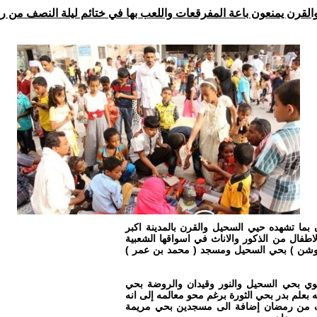
لقرن يمنعون باعة المفرقعات واللعب بها في ختائم ليلة النصف من ر
ما تشهده حيي السحيل والقرن بالمدينة اكبر
اطفال من الذكور والاناث في اسواقها الشعبية
روشن ) بحي السحيل ومسجد ( محمد بن عمر )
آن فيها وهي باعلوي بحي السحيل والنور وقيدان والروضة بحي
علم بدر بحي الثورة برغم محو معالمه إلى انه
نصف من رمضان إضافة الى مسجدين بحي مريمة