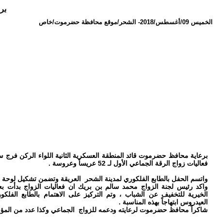
برع
الخميس 09/أغسطس/2018
-
الشحر/موقع محافظة حضرموت/خاص
برعاية محافظ حضرموت قائد المنطقة العسكرية الثانية اللواء الركن فر
فعاليات زواج الرقة الجماعي الأول لـ 52 عريساً وعروسة .
واتسم الحفل بالطابع الفلكوري لمدينة الشحر العريقة وتضمن تشكيل لوحة فني
واكد رئيس لجنة الزواج محمد سالم بن بريك ان فعاليات الزواج بدأت ب
الخيرية للتخفيف عن الشباب ، وتم التركيز على الاهتمام بالطابع الفل
العيدروس ابتهاجاً بهذه المناسبة .
شاكراً محافظ حضرموت لرعايته ودعمه للزواج الجماعي وكذا عدد من المؤ