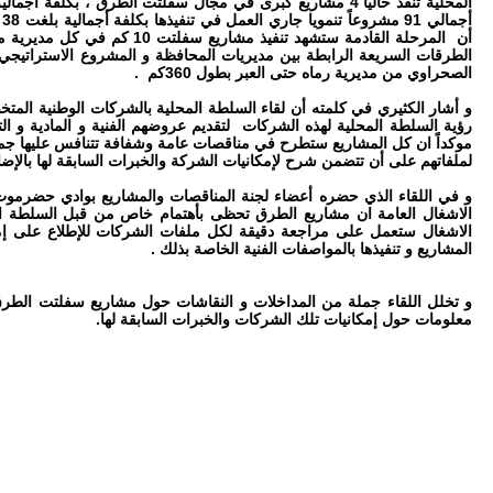
أ
أن المرحلة القادمة ستشهد تنفيذ مش
الطرقات السريعة الرابطة بين مديريات المحافظة و المشروع الاستراتيج
الصحراوي من مديرية رماه حتى العبر بطول 360كم .
و أشار الكثيري في كلمته أن لقاء السلطة المحلية بالشركات الوطنية ال
رؤية السلطة المحلية لهذه الشركات لتقديم عروضهم الفنية و المادية و ال
موكداً ان كل المشاريع ستطرح في مناقصات عامة وشفافة تتنافس عليها جمي
لملفاتهم على أن تتضمن شرح لإمكانيات الشركة والخبرات السابقة لها بالإضا
و في اللقاء الذي حضره أعضاء لجنة المناقصات والمشاريع بوادي حضرموت
الاشغال العامة ان مشاريع الطرق تحظى بأهتمام خاص من قبل السلطة الم
الاشغال ستعمل على مراجعة دقيقة لكل ملفات الشركات للإطلاع على إمك
المشاريع و تنفيذها بالمواصفات الفنية الخاصة بذلك .
و تخلل اللقاء جملة من المداخلات و النقاشات حول مشاريع سفلتت الطرق
معلومات حول إمكانيات تلك الشركات والخبرات السابقة لها.