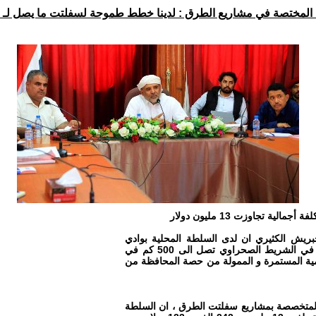
لدينا خطط طموحة لسفلتت ما يصل لـ 500 كم في عموم مديريات وادي حضرموت في السنوات القادمة.
يش الكثيري ان لدى السلطة المحلية بوادي
حضرموت والصحراء خطط لتنفيذ مشاريع سفلتت لطرق داخلية و دولية و في الشريط الصحراوي تصل الى 500 كم في
مية المستمرة و الممولة من حصة المحافظة من
ة المتخصصة بمشاريع سفلتت الطرق ، ان السلطة