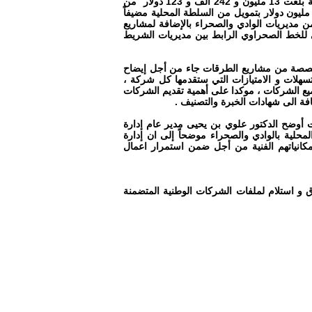
المحلية تنفذ حاليا 4 مشاريع كبرى في مجال سفلتت الطرق ، بكلفة أجمالية بلغت 13 مليون و 242 الف و 123 دولار من
جمالي 91 مشروعاً تنمويا جاري العمل في تنفيذها بكلفة أجمالية بلغت 38 مليون دولار بتمويل من السلطة المحلية مضيفاً
اريع سفلتت 10 كم في كل مديرية من مديريات الوادي والصحراء بالإضافة لمشاريع
ي للخط الصحراوي الرابط بين مديريات الشريط
متخصصة من مشاريع الطرقات جاء من أجل إيضاح
تسهلات و الامتيازات التي ستقدمها كل شركة ،
ع الشركات ، موكدا على أهمية تقديم الشركات
فة الى شهادات الخبرة والتصنيف .
 أوضح الدكتور علوي بن يحيى مدير عام إدارة
حلية بالوادي والصحراء موضحاً إلى ان إدارة
انياتهم الفنية من أجل ضمن استمرار اعمال
 و استلام لملفات الشركات الوطنية المتضمنة