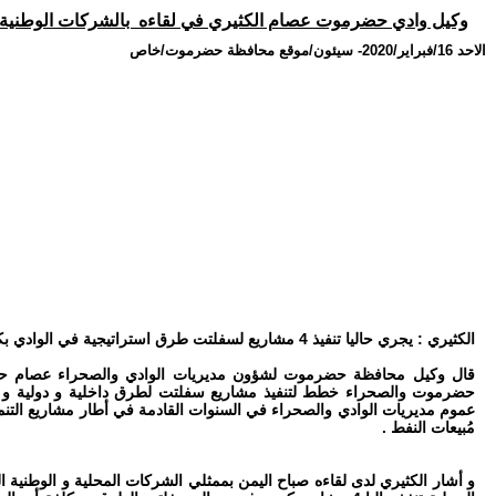
وكيل وادي حضرموت عصام الكثيري في لقاءه بالشركات الوطنية المختصة في مشاريع الطرق : 
الاحد 16/فبراير/2020
-
سيئون/موقع محافظة حضرموت/خاص
الكثيري : يجري حاليا تنفيذ 4 مشاريع لسفلتت طرق استراتيجية في الوادي بكلفة أجمالية تجاوزت 13 مليون دولار
قال وكيل محافظة حضرموت لشؤون مديريات الوادي والصحراء عصام حبر
عموم مديريات الوادي والصحراء في السنوات القادمة في أطار مشاريع التن
مُبيعات النفط .
و أشار الكثيري لدى لقاءه صباح اليمن بممثلي الشركات المحلية و الوطني