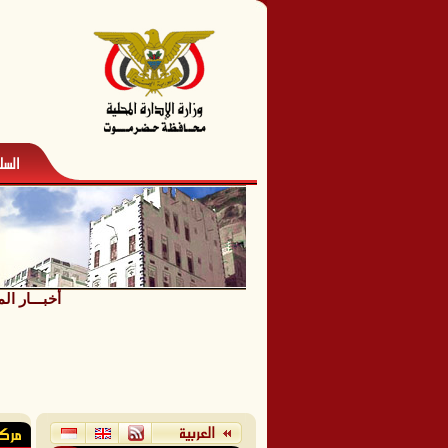
أخبـــار ال