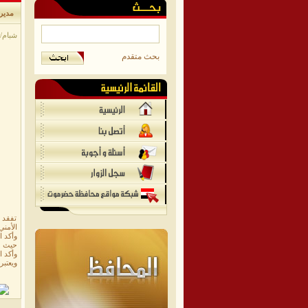
مدير 
شبام/مو
بحث متقدم
تفقد 
الأمني
وأكد ا
حيث ع
وأكد ا
ويعتبر