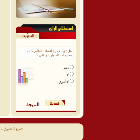
هل تؤيد فكرة انشاء الأقاليم كأحد
مخرجات الحوار الوطني ؟
نعم
لا
لا أدري
النتيجة
جميع الحقوق م