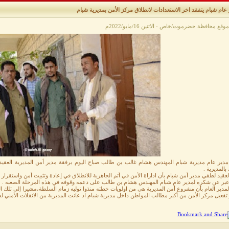
عام شبام يتفقد اخر الاستعدادات لانطلاق مركز الأمن بمديرية شبام
قع محافظة حضرموت/خاص - الاثنين 16/مايو/2022م
مدير عام مديرية شبام المهندس هشام غالب بن طالب صباح اليوم برفقة مدير أمن المديرية العقيد 
 بالمديرية .
لعقيد لطفي مدير أمن شبام بأن اداراة الأمن في أتم الجاهزية للانطلاق في إعادة وتثبيت أمن واستقرار ا
بر عن شكره لمدير عام شبام المهندس هشام بن طالب على دعمه وقوفه في هذه المرحلة الصعبه .
لمدير العام بأن مشروع أمن المديرية هي من اولويات خطته منذوا توليه زمام السلطة،مشيرا إلى تلك ال
 تفعيل مركز الأمن من أكبر مطالب المواطن داخل مديرية شبام اذ عانت المديرية من الانفلات الأمني ل