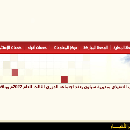
نفيذي بمديرية سيئون يعقد اجتماعه الدوري الثالث للعام 2022م ويناقش عدد من التقارير الخدمية