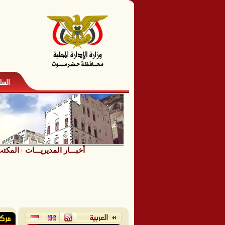
أخبـــار المديريـــات
المكتب الت
/