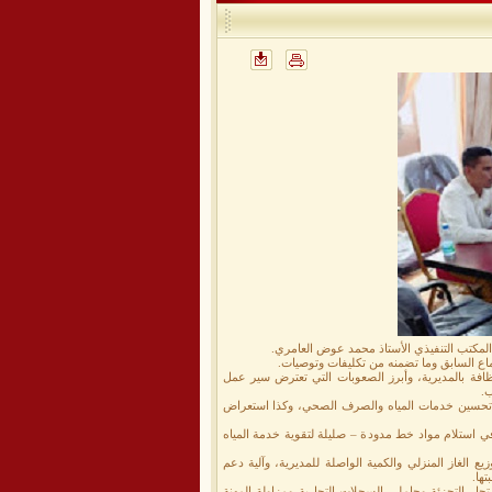
المكتب التنفيذي الأستاذ محمد عوض العامري.
ماع السابق وما تضمنه من تكليفات وتوصيات.
ظافة بالمديرية، وأبرز الصعوبات التي تعترض سير عمل
ب.
 تحسين خدمات المياه والصرف الصحي، وكذا استعراض
لمياه الإضافي سعة 4000 متر مكعب، وإجراءات البدء في استلام مواد خط مدودة – صليلة لتقوية خدمة المياه
الغاز المنزلي والكمية الواصلة للمديرية، وآلية دعم
ها.
جار التجزئة وحاملي السجلات التجارية ومزاولة المهنة