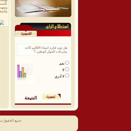
بالتنس
وشهد 
والصعو
هل تؤيد فكرة انشاء الأقاليم كأحد
مخرجات الحوار الوطني ؟
نعم
لا
لا أدري
النتيجة
جميع الحقوق م