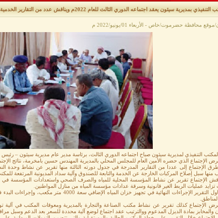
التنفيذي بمديرية سيئون يعقد اجتماعه الدوري الثالث للعام 2022م ويناقش عدد من التقارير الخدمية
وقع محافظة حضرموت/خاص - الأربعاء 01/يونيو/2022 م
مكتب التنفيذي لمديرية سيئون صباح اجتماعه الدوري الثالث، برئاسة مدير عام مديرية سيئون – رئيس 
ض الإجتماع الذي حضره الأمين العام للمجلس المحلي بالمديرية المهندس حسين بامخرمة، نتائج الإجت
طرق الإجتماع إلى عددا من التقارير المدرجة في جدول دورته الثالثة منها تقرير عن نشاط وحدة الن
 منها سبل إصلاح المركبات الخارجة عن الخدمة والتابعة للصندوق وآلية سداد المديونية المرتفعة للمكت
اقش الإجتماع تقرير عن نشاط المؤسسة المحلية للمياه والصرف الصحي واستعدادات المؤسسة في
تزايد عمليات الربط الغير قانونية وسرقة عدادات مؤسسة المياه من منازل المواطنين.
كما تناول التقرير الإجراءات النهائية في تجهيز خزان ا
لمناطق.
رض الإجتماع كذلك تقرير عن نشاط مكتب الصناعة والتجارة بالمديرية ومعوقات المكتب في آلية توزيع 
ن والمخابز بمادة الديزل المدعوم ووالترتيب عقد اجتماع لوضع آلية محددة للسعر بعد الدعم وسبل مراقبت
لإجتماع خلال التقرير على خطة المكتب الحالية والمستقبلية والتي تتضمن النزولات الميدانية على ت