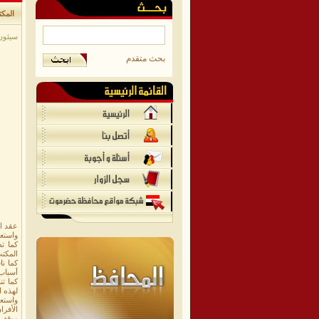
المكتب 
سيئون/م
بحث متقدم
عقد ال
واستعر
كما ت
المكتب
كما ن
أسباب 
لهذه ا
واستع
الأفرا
ووقف ا