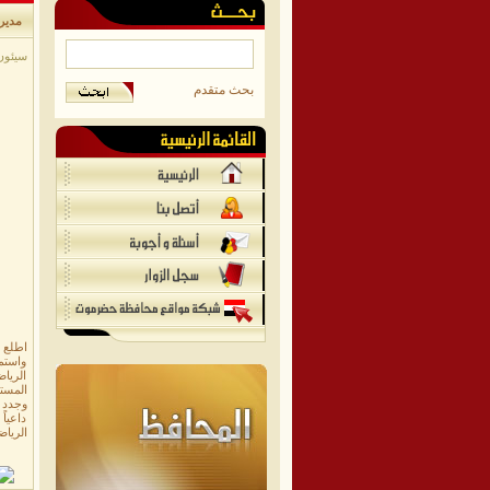
مدير
سيئون/م
بحث متقدم
اطلع م
واستم
الرياض
المستق
وجدد ا
داعياً
الرياض