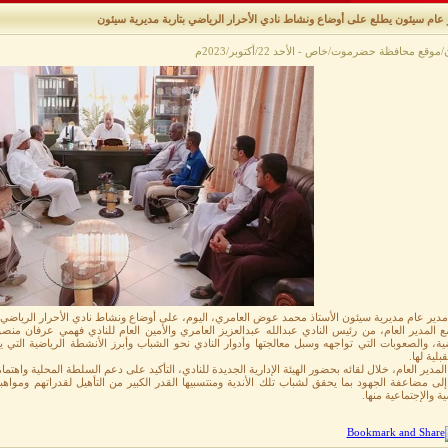
 عام سيئون يطلع على أوضاع ونشاط نادي الأحرار الرياضي بتاربة مديرية سيئون
وقع محافظة حضرموت/خاص - الأحد 22/أكتوبر/2023م
دير عام مديرية سيئون الأستاذ محمد عوض العامري، اليوم، على أوضاع ونشاط نادي الأحرار الرياضي ب
ع المدير العام، من رئيس النادي عبدالله عبدالعزيز العامري والأمين العام للنادي فهمي عرفان م
ية، والصعوبات التي تواجهه وسبل معالجتها وأدوار النادي نحو الشباب وأبرز الأنشطة الرياضية التي 
بلية لها.
لمدير العام، خلال لقائه بحضور الهيئة الإدارية الجديدة للنادي، التأكيد على دعم السلطة المحلية واهتمامه
 إلى مضاعفة الجهود بما يحقق لشباب تلك الأندية ومنتسبيها القدر الكبير من التأهيل لقدراتهم ومواه
ية والإجتماعية منها.