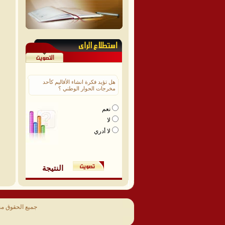
هل تؤيد فكرة انشاء الأقاليم كأحد
مخرجات الحوار الوطني ؟
نعم
لا
لا أدري
النتيجة
جميع الحقوق م