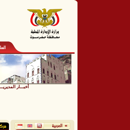
أخبـــار المديريــ