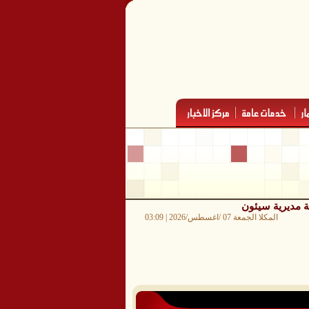
ة مديرية سيئون
المكلا الجمعة 07 /اغسطس/2026 | 03:09