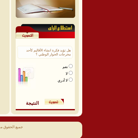
هل تؤيد فكرة انشاء الأقاليم كأحد
مخرجات الحوار الوطني ؟
نعم
لا
لا أدري
النتيجة
جميع الحقوق م