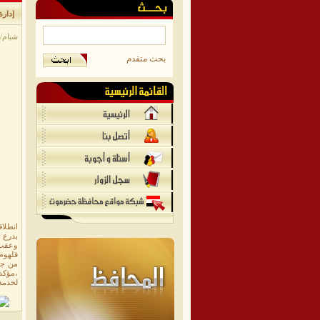
إدارة
شبام/مو
بحث متقدم
انطلاق
بدرع ا
وعقب ع
فلهوم 
من جان
،مؤكدا
لخدمة 