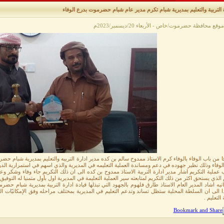
 التربية والتعليم بمديرية شبام تكرم مدير عام شبام حضرموت بدرع الوفاء
قع محافظة حضرموت/خاص - الأربعاء 20/ديسمبر/2023م
ا من باب الوفاء بالوفاء كرم الاستاذ ممدوح سالم بن كده مدير ادارة التربيه والتعليم بمديرية شبام 
لوفاء وذلك نظير جهوده في دعم ومساندة العملية التعليمه في المديرية والذي اسهم في استمرارية ال
ملية التكريم اشار مدير ادارة التربية الاستاذ ممدوح بن كده الى ان ذلك التكريم جاء وفاء وشكر وعرف
الذي يستحق اكثر من ذلك التكريم لمتابعته سير العملية التعليمة في المديرية اول بأول متمنيا له التوفي
به اشاد المدير العام الاستاذ طارق فلهوم بالجهود التي تبذلها قيادة ادارة التربية بمديرية شبام حض
 الى ان السلطة المحلية ستظل تساند وتدعم التعليم في المديرية بمختلف مراحله وفق الإمكانيّات المت
التعليم .