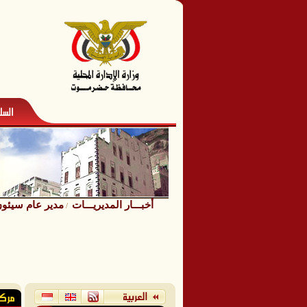
أخبـــار المديريـــات
مدير عام سيئون ي
/