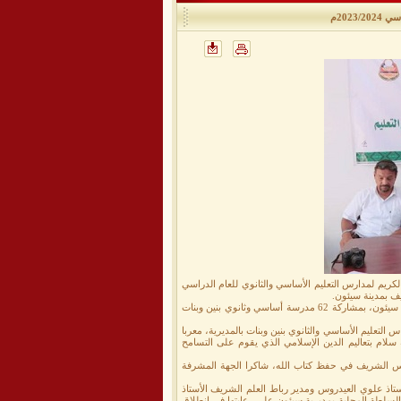
202م
كريم لمدارس التعليم الأساسي والثانوي للعام الدراسي
حيث انطلقت المسابقة القرآنية في 23 يناير 2024م واستمرت 18 يوم، احتضنها رباط العلم الشريف بمدينة سيئون، بمشاركة 62 مدرسة أساسي وثانوي بنين وبنات
التعليم الأساسي والثانوي بنين وبنات بالمديرية، معربا
لام بتعاليم الدين الإسلامي الذي يقوم على التسامح
تنافس الشريف في حفظ كتاب الله، شاكرا الجهة المشرفة
اذ علوي العيدروس ومدير رباط العلم الشريف الأستاذ
لسلطة المحلية بمديرية سيئون على رعايتها في انطلاق