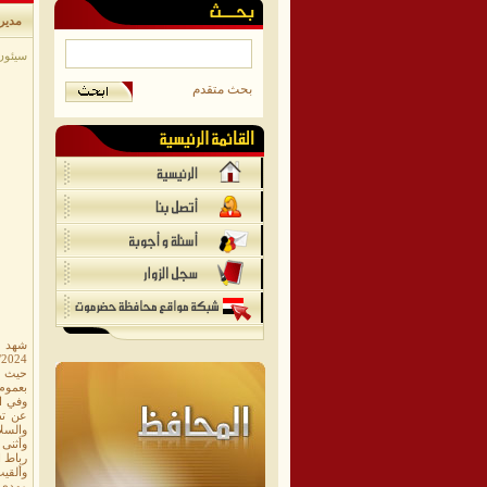
مدير 
سيئون/م
بحث متقدم
شهد مد
2023/2024م ضمن خطط الأنشطة المدرسية بإدارة التربية وال
بعموم
وفي ال
عن تط
والسلا
وأثنى 
رباط ا
وألقي
مهدي 