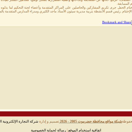
م المسابقة.
تام الحفل جرى تكريم المشاركين والحاصلين على المراكز المتقدمة وأعضاء لجنة التحكيم لما بذلوه 
إختتام. رئيس قسم الأنشطة بتربية مديرية سيئون الأستاذ ماجد الكثيري ومدراء المدارس المتقدمة بالم
حفوظة
شبكة مواقع محافظة حضرموت 2005 - 2026
تصميم و إدارة
شركة التجارة الإلكترونية ال
اتفاقية استخدام الموقع
|
رسالة لحماية الخصوصية