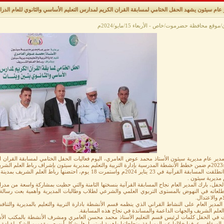
عام سيئون يشهد الحفل الختامي لمسابقة القران الكريم لمدارس التعليم الأساسي والثانوي للعام الدراسي 3/2024
وقع محافظة حضرموت/خاص - الأربعاء 15/مايو/2024م
ير عام مديرية سيئون الأستاذ محمد عوض العامري، اليوم فعاليات الحفل الختامي لمسابقة القران ال
تعليم بمديرية سيئون بإشراف رباط العلم الشريف بمدينة سيئون.
 مديرية سيئون .
حفل، بارك المدير العام نجاح المسابقة القرآنية بنسختها الثامنة والتي حظيت بمشاركة واسعة من مدراس 
لعاته في النهوض بالمستوى التربوي العلمي والشرعي لطلاب وطالبات المديرية وأهمية بعث رسالة س
م والاعتدال.
المدير العام على النشاط القراني الذي ينظمه قسم الأنشطة بادارة التربية والتعليم بالمديرية وال
لعلم الشريف والجهات الداعمة والمساندة في نجاح هذه المسابقة.
ت في الحفل كلمات لرئيس قسم التعليم الأستاذ محمد محسن العامري ومشرف الأنشطة بالمكتب الأست
السقاف، عرفوا خلالها عن المسابقة ونجاحاتها واهمية استمرارها بشكل أوسع، مقدمين الشكر لقيادة ا