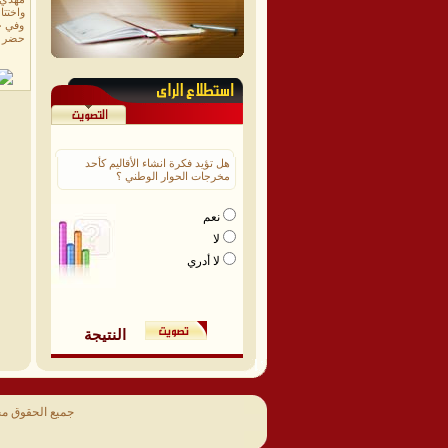
واختتا
وفي خ
حضر ال
هل تؤيد فكرة انشاء الأقاليم كأحد
مخرجات الحوار الوطني ؟
نعم
لا
لا أدري
النتيجة
جميع الحقوق م