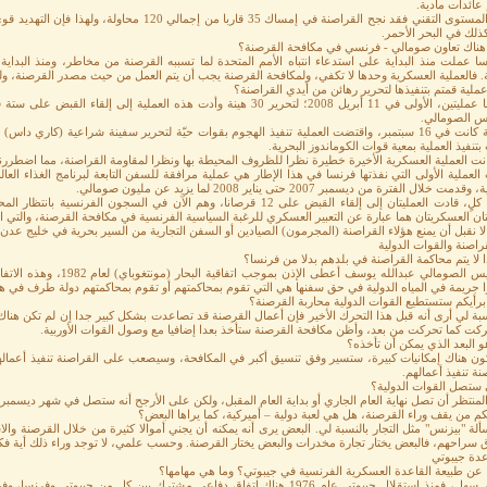
عائدات مادية.
على المستوى التقني فقد نجح القراصنة في إمساك 35 قار
لك في البحر الأحمر.
هناك تعاون صومالي - فرنسي في مكافحة القرصنة؟
سا عملت منذ البداية على استدعاء انتباه الأمم المتحدة لما تسببه القرصنة من مخاطر، ومنذ البدا
 فالعملية العسكرية وحدها لا تكفي، ولمكافحة القرصنة يجب أن يتم العمل من حيث مصدر القرصنة، ولو
ملية قمتم بتنفيذها لتحرير رهائن من أيدي القراصنة؟
- نفذنا عمليتين، الأولى في 11 أبريل 2008؛ لتحرير 30 هينة وأدت هذه العملي
يس الصومالي.
والثانية كانت في 16 سبتمبر، واقتضت العملية تنفيذ الهجوم بقوات حيّة لتحرير سفينة شراعية (كار
تنفيذ العملية بمعية قوات الكوماندوز البحرية.
نت العملية العسكرية الأخيرة خطيرة نظرا للظروف المحيطة بها ونظرا لمقاومة القراصنة، مما اضطررنا
دمت خلال الفترة من ديسمبر 2007 حتى يناير 2008 لما يزيد عن مليون صومالي.
وعلى كلٍ، قادت العمليتان إلى إلقاء القبض على 12 قرصانا، وهم الآن في السجو
تان العسكريتان هما عبارة عن التعبير العسكري للرغبة السياسية الفرنسية في مكافحة القرصنة، والتي اق
ا نقبل أن يمنع هؤلاء القراصنة (المجرمون) الصيادين أو السفن التجارية من السير بحرية في خليج عدن أو
راصنة والقوات الدولية
ا لا يتم محاكمة القراصنة في بلدهم بدلا من فرنسا؟
- الرئيس الصومالي عبدالله ي
ا جريمة في المياه الدولية في حق سفنها هي التي تقوم بمحاكمتهم أو تقوم بمحاكمتهم دولة طرف في هذه
رأيكم ستستطيع القوات الدولية محاربة القرصنة؟
سبة لي أرى أنه قبل هذا التحرك الأخير فإن أعمال القرصنة قد تصاعدت بشكل كبير جدا إن لم تكن هناك أ
كت كما تحركت من بعد، وأظن مكافحة القرصنة ستأخذ بعدا إضافيا مع وصول القوات الأوربية.
و البعد الذي يمكن أن تأخذه؟
ون هناك إمكانيات كبيرة، ستسير وفق تنسيق أكبر في المكافحة، وسيصعب على القراصنة تنفيذ أعمال
نة تنفيذ أعمالهم.
 ستصل القوات الدولية؟
لمنتظر أن تصل نهاية العام الجاري أو بداية العام المقبل، ولكن على الأرجح أنه ستصل في شهر ديسمبر.
كم من يقف وراء القرصنة، هل هي لعبة دولية – أميركية، كما يراها البعض؟
ألة "بيزنس" مثل التجار بالنسبة لي. البعض يرى أنه يمكنه أن يجني أموالا كثيرة من خلال القرصنة و
 سراحهم، فالبعض يختار تجارة مخدرات والبعض يختار القرصنة. وحسب علمي، لا توجد وراء ذلك أية فكر
عدة جيبوتي
 عن طبيعة القاعدة العسكرية الفرنسية في جيبوتي؟ وما هي مهامها؟
- الأمر سهل، فمنذ استقلال جيبوتي عام 1976 هناك اتفاق دفاعي مشترك بين كلٍ من