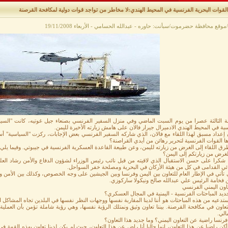
القوات البحرية الفرنسية في المحيط الهندي:لا مخاطر من تواجد قوات دولية لمكافحة القرصنة
موقع محافظة حضرموت/سبأنت: حاوره - عبدالله الحسامي - الأربعاء 19/11/2008
ة الثالثة عصرا من يوم السبت الماضي وفي منزل السفير الفرنسي بصنعاء جيل غوتيه، كانت "السيا
ية في المحيط الهندي الادميرال جيرار فالان على هامش زيارته الأخيرة لليمن.
 إعداد مسبق لهذا اللقاء مع فالان، الذي شاركه السفير الفرنسي بعض الإجابات، ركزت "السياسية" أس
ها القوات الفرنسية لتحرير رهائن من أيدي القراصنة؟
رق اللقاء إلى الغرض من زيارته لليمن، وعن طبيعة القاعدة العسكرية الفرنسية في جيبوتي. وفيما يلي 
لغرض من زيارتكم إلى اليمن؟
ا، شكرا على حسن الاستقبال الذي لاقيته من قبل نائب رئيس الوزراء لشؤون الدفاع والأمن رشاد الع
ئي القدامى في كل من هيئة الأركان في البحرية ومصلحة خفر السواحل.
 تأتي في الإطار العام للتعاون بين اليمن وفرنسا وبين الجيشين على وجه الخصوص، وكذلك بين الأمن وا
ن فخامة الرئيس علي عبدالله صالح ونيكولا ساركوزي.
اون اليمني الفرنسي
ديد المباحثات الفرنسية - اليمنية في المجال العسكري؟
ستدعيه من هذه المباحثات هو أننا لدينا المقاربة نفسها ووجهات النظر نفسها في البلدين تجاه المشاكل ال
تعاون في مكافحة القرصنة. بيننا تعاون وثيق ونمتلك الرؤية نفسها، وهي رؤية شاملة تؤمن بأن العم
الي.
رنسا راضية عن التعاون اليمني؟ وما جديد هذا التعاون؟
أكن راضيا عن هذا التعاون، إنما حاليا أنا راضٍ عن هذا التعاون، حيث لم يكن لدينا تعاون بهذه القو