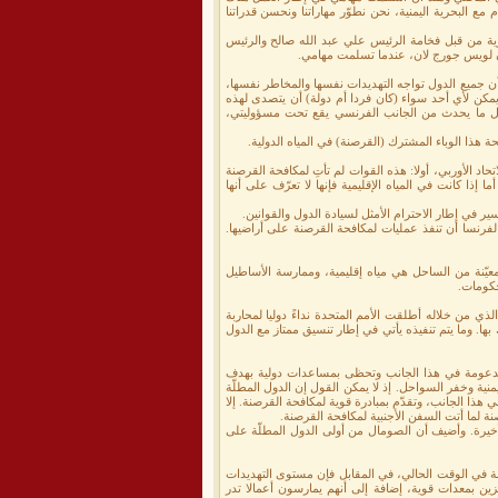
لبحرية اليمنية، نحن نطوّر مهاراتنا ونحسن قدراتنا
وية من قبل فخامة الرئيس علي عبد الله صالح والرئيس
ون لويس جورج لان، عندما تسلمت مهامي.
ن جميع الدول تواجه التهديدات نفسها والمخاطر نفسها،
ا يمكن لأي أحد سواء (كان فردا أم دولة) أن يتصدى لهذه
 كل ما يحدث من الجانب الفرنسي يقع تحت مسؤوليتي،
 هذا الوباء المشترك (القرصنة) في المياه الدولية.
د الأوربي، أولا: هذه القوات لم تأتِ لمكافحة القرصنة
إذا كانت في المياه الإقليمية فإنها لا تعرّف على أنها
سير في إطار الاحترام الأمثل لسيادة الدول والقوانين.
 لفرنسا أن تنفذ عمليات لمكافحة القرصنة على أراضيها.
عيّنة من الساحل هي مياه إقليمية، وممارسة الأساطيل
حكومات.
دميرال جيرار فالان: نشر القوات التي ينفذها الاتحاد الأوربي تأتي في إطار قرار الأمم المتحدة رقم 1738 الذي من خلاله أطلقت الأمم المتحدة نداءً دوليا لمحاربة
ها. وما يتم تنفيذه يأتي في إطار تنسيق ممتاز مع الدول
مدعومة في هذا الجانب وتحظى بمساعدات دولية بهدف
يمنية وخفر السواحل. إذ لا يمكن القول إن الدول المطلّة
ذا الجانب، وتقدّم بمبادرة قوية لمكافحة القرصنة. إلا
ة لما أتت السفن الأجنبية لمكافحة القرصنة.
لأخيرة. وأضيف أن الصومال من أولى الدول المطلّة على
نة في الوقت الحالي، في المقابل فإن مستوى التهديدات
ين بمعدات قوية، إضافة إلى أنهم يمارسون أعمالا تدر