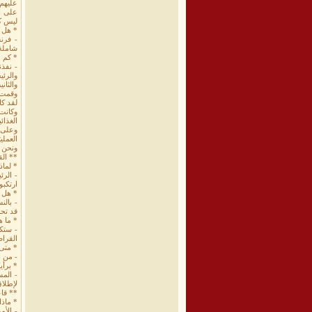
عليهم 
ليس كذ
* هل 
- فرن
شاملة.
* كم ع
والرئ
وقمت ب
لقد كا
الغذائية، وق
العملي
ونحن ل
** الق
* لماذ
ارتكبو
* هل ب
- بالن
قد تحر
* ما ه
- ستك
القراص
* متى
- من ا
* برأي
- المس
لإطلاق
** قا
* ماذا