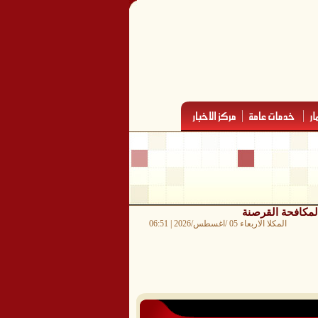
 لمكافحة القرصنة
المكلا الاربعاء 05 /اغسطس/2026 | 06:51