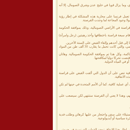
با من إجمالي 120 محاولة، ولهذا فإن التهديد قوي، وما يزال قويا في خليج عدن وشرق الصومال، إلا أنه
ية تعمل فرنسا على محاربة هذه المشكلة في إطار رؤية
لا وجود المجاعة لما وجدت القرصنة.
ة إلى إلقاء القبض على ستة قراصنة في الأراضي الصومالية، وذلك بموافقة الحكومة
ي داس) قام سبعة قراصنة باختطافها وأخذ رهينتين (رجل وامرأة)
 إلى قتل أحدهم وإلقاء القبض على الستة الآخرين.
وكانت العملية الأولى التي نفذتها فرنسا في هذا الإطار هي عملية مرافقة للسفن التابعة لبرنامج الغذاء العالمي، والتي كانت تحمل ما يقارب 30 ألف طن من المواد
ن الفرنسية بانتظار المحاكمة، وكل هذا تم بموافقة الحكومة الصومالية. وهاتان
تضت تحركا دوليا لمكافحتها.
 في المياه الدولية.
وسف أعطى الإذن بموجب اتفاقية البحار (مونتغوباي) لعام 1982، وهذه الاتفاقية تنص على أن الدول التي ألقت القبض على قراصنة
 الاتفاقية.
ي عملية كافية، كما أن الأمم المتحدة في حينها لم تكن
هم، وهذا لا يعني أن القرصنة ستنتهي لكن سيصعب على
الاستيلاء على سفن واحتجاز من عليها كرهائن وطلب فدية
ة سياسية أو أيديولوجية.
 جيبوتي وفرنسا، وفي إطار هذا الاتفاق توجد القوات الفرنسية في جيبوتي،