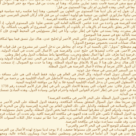
 سبع سفن فرنسية قامت بتنفيذ تمارين مشتركة، وهذا لم يحدث من قبل سواء مع خفر السواحل أم مع ا
معا في البحر، وهذه التمارين لم تكن بهذا المستوى من قبل".
 أن نقول إنه لم يكن لدينا هذا المستوى من التعاون بين الجيشين، وهذا إنما تعكسه رغبة سياسية ق
سي نيكولا ساركوزي. التعاون بين جيشينا هو أولوية أعطيت لي من قبل قائد أركان الجيش الفرنسي ج
ك حديث عن مخطط لتدويل البحر الأحمر عبر نافذة مكافحة القرصنة..؟
حة القرصنة هي واحدة من عدة عناصر، الإشكالية العامة التي تقتضي تعاونا على المستوى الدولي، إذ أ
ان الأمر يتعلق بالقرصنة أم بالإرهاب أم بالتلوث أم بالاصطياد غير المشروع أم بالتهريب بأشكاله، ول
طر بمفرده، وهذا يستدعي تعاونا في إطار دولي، وأنا في إطار مسؤوليتي في المحيط الهندي فإن
نة بالتأكيد تقع في صميم هذا الموضوع.
يخص التدويل لا يوجد مشروع لتدويل خاص للبحر الأحمر أو لخليج عدن، هناك دول تنسق فيما بينها لمكافحة
هناك ضمانات قدمت بخصوص موضوع التدويل؟
فهم مصطلح "تدويل"، لكن بالنسبة لي لا توجد أي مخاطر من تدخل أجنبي غير مشروع من قبل قوات الاتحا
حر الأحمر، هي جاءت لتنفيذها في خليج عدن. والقرصنة هي: الأعمال التي تحدث في المياه الدولية، أما 
 قرصنة إنما تعرّف على أنها أعمال تقطع وتخريب، ومكافحتها يناط بسلطات الدول وفي إطار وطني.
خص الأعمال التي تحدث في المياه الدولية أو أعمال الدول التي تنفذ في البحر، تنفذ في المياه الدولية وت
ا كان هناك تدخل فإن هذا لا يتم إلا بالاتفاق مع الدولة المطلة، وهذا ما حدث مع الصومال، إذ سمحت
أن الدول الأكثر تعرضا أو معاناة لأعمال القرصنة هي الدول المطلّة.
ة من السفير الفرنسي في صنعاء جيل غوتيه:
ن الممكن تدويل المياه الدولية، وكل البحار في العالم هي دولية. فقط المياه التي هي على مسافة م
ها في المياه الدولية هي حسب قوانين معينة، وممارسة الأساطيل في المياه الإقليمية هي برخصة من ال
د الأسطول الفرنسي أن يدخل المياه الإقليمية اليمنية فلا بد أولا من موافقة الحكومة اليمنية.
الا
ة في خليج عدن في إطار احترام القوانين الدولية واحترام قوانين وسيادة الدول، وهذه المبادئ نتمسك ب
 من البداية.
ا لا تدعمون الدول المطلّة على البحر الأحمر في مكافحة القرصنة؟
ون صريحا معك حول السؤال المتعلق بمسألة المكافحة، وحقيقة الدول المطلة على البحر الأحمر 
الأمن والسلامة في المنطقة، والدليل على ذلك التعاون القائم بين البحرية الفرنسية وكلٍ من البحرية ال
دعومة، ولديكم الحق أن تتطرقوا لمسألة السيادة فيما يخص الدول المطلّة، واليمن تحمل مسؤوليته في ه
د الدول المطلّة لا تكفي، فلو كانت هذه الجهود في مكافحة القرصنة كافية، ولم تحدث أي عمليات قرصن
 ما نفذ من أعمال قرصنة خلال العام الماضي يزيد بكثير جدا عمّا تم تنفيذه خلال الثلاث السنوات ا
عدن، وقد طلبت مساعدة دولية في مكافحة القرصنة.
دى تقييمكم للوضع الأمني في البحر الأحمر والعربي؟
 يخص التهديدات في البحر الأحمر فإن مستواها ضعيف، إذ لا يوجد لدينا نموذج لهذه الأعمال من القرص
يج عدن هي قوية؛ لأن أمامنا قراصنة محترفين ومنظمين تنظيما جيدا، ويمتازون بكفاءة عالية، ومجهز