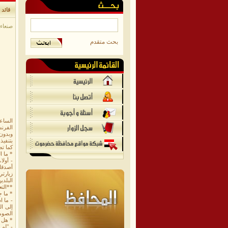
قائد 
صنعاء/
بحث متقدم
الساع
الفرنس
وبدون
بتنفيذ
كما تط
* ما ا
- أول
أصدقا
زيارتي
البلدي
**التع
* ما ج
- ما ا
إلى ال
الصوم
* هل ف
- "لم 