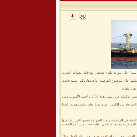
سية" على موعد للقاء صحفي مع قائد القوات البحرية
ئلتها على موضوع القرصنة، وأبعادها، وكم عملية قامت
نص اللقاء:
ليمي، وكذلك من رئيس هيئة الأركان أحمد الأشول، ومن
لشرطة بين البلدين، حيث لدينا تعاون وثيق يقوده رئيسا
أمنية في المنطقة، ولدينا الطريقة نفسها التي ننظر فيها
لية العسكرية وحدها لا تكفي، وإنما يجب مساعدة الشعب
ة في الماضي ومنذ أن استلمت مهامي في إطار العمل هناك