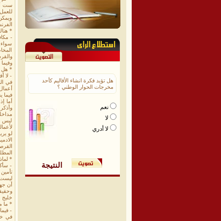
ست أو
للعمل 
ويمكن
الفرن
* هنا
- مكاف
سواء ك
المخا
والقرص
وفيما 
* هل 
- لا أ
هل تؤيد فكرة انشاء الأقاليم كأحد
في الب
مخرجات الحوار الوطني ؟
أعمال
فيما ي
أما إذ
نعم
وأذكر 
مداخل
لا
ليس م
لأعمال
لا أدري
لو يري
القرصن
المطلة
* لماذ
النتيجة
- سأك
تأمين 
ليست م
أن جهو
وحقيقة
خليج 
* ما م
- فيما
في خل