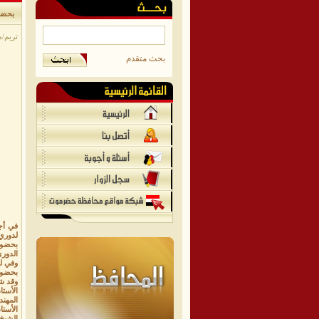
بحضور 
تريم/مو
بحث متقدم
لدوري
الدور
وفي ل
بحضور مه
​وقد 
​الأست
المهن
​الأست
​الشي