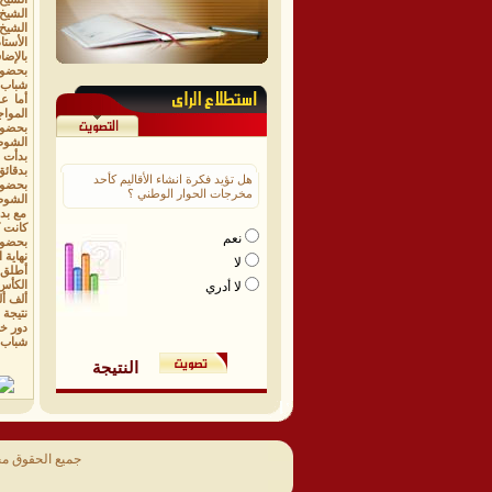
​الشي
​الشيخ
​الأس
بالإضا
بحضور مه
شباب 
​أما 
الموا
بحضور مه
​الشوط
بدأت 
بدقائق
هل تؤيد فكرة انشاء الأقاليم كأحد
بحضور مه
مخرجات الحوار الوطني ؟
​الشوط
مع بدا
كانت ك
نعم
بحضور مه
​نهاية 
لا
أطلق 
الكأس
لا أدري
ألف أ
نتيجة ا
دور خ
شباب حصن ع
النتيجة
جميع الحقوق م