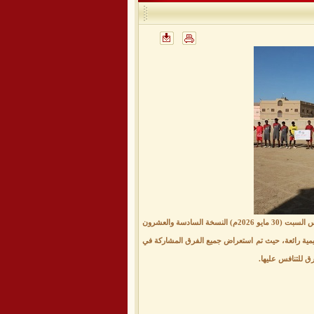
​في أجواء رياضية فرائحية مفعمة بالحماس، وبحضور جماهيري مهيب وشخصيات بارزة، افتتحت عصر يوم أمس السبت (30 مايو 2026م) النسخة السادسة والعشرون
 ​شهد حفل الافتتاح لوحة تنظيمية رائعة، حيث تم استعراض جميع الفرق المشاركة في
 للتنافس عليها.