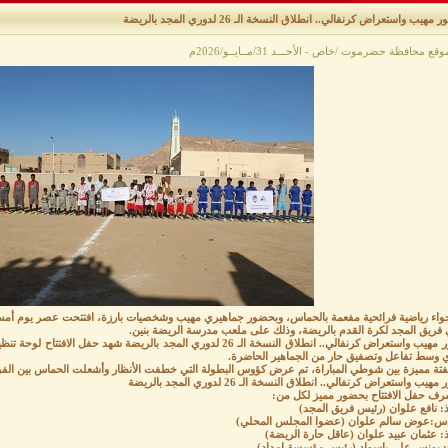
مهيب واستعراض كرنفالي.. انطلاق النسخة الـ 26 لدوري المجد بالريضة
قع محافظة حضرموت /خاص - الأحـــد 31/مــايــو/2026م
 فريق المجد لكرة القدم بالريضة، وذلك على ملعب مدرسة الريضة بنين.
بحضور مهيب واستعراض كرنفالي.. انطلاق النسخة الـ 26 لدوري المجد بالريضة
ي وسط تفاعل وتصفيق حار من الجماهير الحاضرة.
فتة مميزة بين شوطي المباراة، تم عرض كؤوس البطولة التي خطفت الأنظار وأشعلت الحماس بين الفرق
يب واستعراض كرنفالي.. انطلاق النسخة الـ 26 لدوري المجد بالريضة
شرف حفل الافتتاح بحضور مميز لكل من:
اذ: نافع علوان (رئيس فريق المجد)
دس:عوض سالم علوان (عضوا المجلس المحلي)
اذ: عثمان عبيد علوان (عاقل حارة الريضة)
خ: يونس علي باسواد (رئيس مؤسسة إمداد)