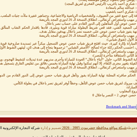
خ: شكري أحمد باغريب (الرئيس الفخري لفريق المجد)
: عبدالله سالم باسعادة
تاذ: شكري أحمد باشعيب
فة إلى جمع غفير من الضيوف، والشخصيات الرياضية والاجتماعية، وجماهير غفيرة ملأت جنبات الملعب.
يب واستعراض كرنفالي.. انطلاق النسخة الـ 26 لدوري المجد بالريضة
حصن عوض أول المتأهلين إلى الدور القادم على حساب نصر باعلال
على الصعيد الفني، فقد قص شريط البطولة مباراة قوية ومثيرة، قادها باقتدار الحكم الشاب المتألق 
جهة بفوز شباب حصن عوض على خصمه نصر باعلال بهدفين مقابل هدف.
يب واستعراض كرنفالي.. انطلاق النسخة الـ 26 لدوري المجد بالريضة
 الأول (تفوق شبابي):
المباراة بإثارة كبيرة، حيث افتتح فريق شباب حصن عوض التسجيل مبكراً عبر تسديدة صاروخية قوية
، احتسب الحكم ركلة جزاء لصالح “الأصفر الشبابي” ترجموها بنجاح إلى هدف ثانٍ، لينتهي الشوط الأول
يب واستعراض كرنفالي.. انطلاق النسخة الـ 26 لدوري المجد بالريضة
 الثاني (استفاقة متأخرة للنصر):
ية الشوط الثاني، حاول “أبناء باعلال” العودة للمباراة وأجرى مدربهم عدة تبديلات لتنشيط الهجوم، 
فيلة بتغيير مجرى اللقاء، إلا أنهم تمكنوا وقبل نهاية المباراة بخمس دقائق من تقليص الفارق بتسجيل هد
يب واستعراض كرنفالي.. انطلاق النسخة الـ 26 لدوري المجد بالريضة
اللقاء:
الحكم صافرته المعلنة نهاية المباراة بفوز وتأهل فريق شباب حصن عوض إلى الدور القادم من الدور
.
لف مبروك لفريق شباب حصن عوض التأهل، وحظاً أوفر لفريق نصر باعلال في بطولة الكأس.
لمباراة:
روج المغلوب
وض 2 × النصر بباعلال 0
حفوظة
شبكة مواقع محافظة حضرموت 2005 - 2026
تصميم و إدارة
شركة التجارة الإلكترونية ال