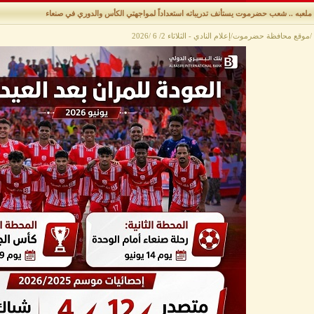
ملعبه .. شعب حضرموت يستأنف تدريباته استعداداً لمواجهتي الكأس والدوري في صنعاء
/موقع محافظة حضرموت/إعلام النادي - الثلاثاء 2/ 6 /2026