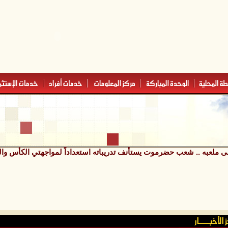
ى ملعبه .. شعب حضرموت يستأنف تدريباته استعداداً لمواجهتي الكأس وا