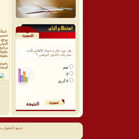
استأن
تحضيرا
ورفع ا
المبار
برنامج
هل تؤيد فكرة انشاء الأقاليم كأحد
​بطولة
مخرجات الحوار الوطني ؟
​بطولة
يخوض 
نعم
لإسعاد
لا
لا أدري
النتيجة
جميع الحقوق م