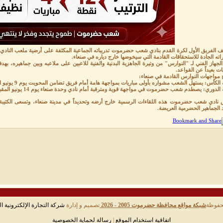
ف الفريق الأول لكرة القدم بنادي شعب حضرموت تدريباته الجماعية المكثفة على أرضية ملعب النادي، 
ته الجادة للاستحقاقات القادمة التي سيخوضها خارج دياره في صنعاء.
لجهاز الفني لـ "النوارس" من وتيرة الجاهزية البدنية والفنية للاعبين على ملاعبه وبين جماهيره،
يات بعيداً عن القواعد.
 مواجهات النوارس القادمة في صنعاء:
 الكأس: يستهل الشعب مشواره بأولى مباريات بمواجهة هامة أمام فريق تضامن المحويت يوم 9 يونيو المقبل.
 الدوري: يصطدم شعب حضرموت في مواجهة قوية ومترقبة أمام نادي وحدة صنعاء يوم 14 يونيو المقبل.
نادي شعب حضرموت هذه اللقاءات الرسمية خارج أرضه وتحديداً في مدينة صنعاء، وتسعى الكتيبة ا
 الجماهير الحضرمية العريضة.
حفوظة
شبكة مواقع محافظة حضرموت 2005 - 2026
تصميم و إدارة
شركة التجارة الإلكترونية ال
اتفاقية استخدام الموقع
|
رسالة لحماية الخصوصية