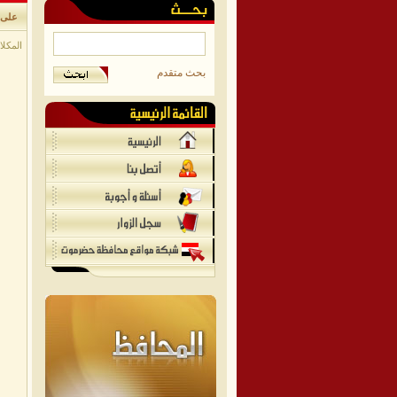
على 
المكلا 
بحث متقدم