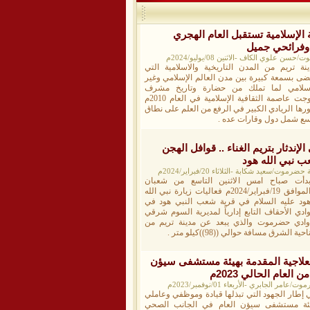
 الإسلامية تستقبل العام الهجري
 وفرائحي جميل
لوي الكاف -الاثنين 08/يوليو/2024م
ينة تريم من المدن التاريخية والاسلامية التي
ضى بسمعة كبيرة بين مدن العالم الإسلامي وغير
إسلامي لما تملك من حضارة وتاريخ مشرف
وتوجت عاصمة الثقافية الإسلامية في العام 2010م
رها الريادي الكبير في الرفع من العلم على نطاق
سع شمل دول وقارات عده .
إندثار بتريم الغناء .. قوافل الهجن
ب نبي الله هود
عيد شكابة -الثلاثاء 20/فبراير/2024م
دأت صباح امس الاثنين التاسع من شعبان
الموافق 19/فبراير/2024م فعاليات زيارة نبي الله
ود عليه السلام في قرية شعب النبي هود في
ادي الأحقاف التابع إدارياً لمديرية السوم شرقي
ادي حضرموت والذي يبعد عن مدينة تريم من
احية الشرق مسافة حوالي ((98))كيلو متر .
لعلاجية المقدمة بهيئة مستشفى سيؤن
العام الحالي 2023م
الجابري -الأربعاء 01/نوفمبر/2023م
 إطار الجهود التي تبذلها قيادة وموظفي وعاملي
ئة مستشفى سيؤن العام في الجانب الصحي