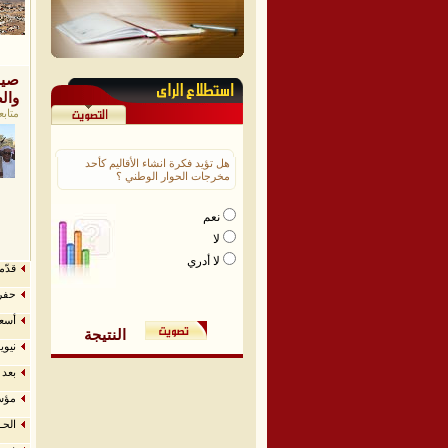
صيد
وال
متابع
هل تؤيد فكرة انشاء الأقاليم كأحد
مخرجات الحوار الوطني ؟
نعم
لا
لا أدري
قدّم
حفري
أسعا
النتيجة
نيوي
بعد 
مؤسسة ا
الحـ