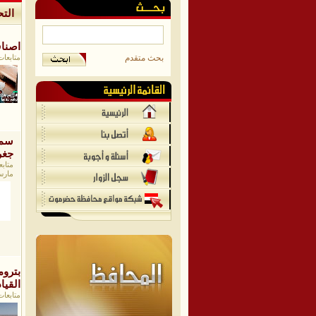
الت
اصنا
بحث متقدم
متابعات/
سما
جغر
مارس/25
بتروم
القيا
متابعات/