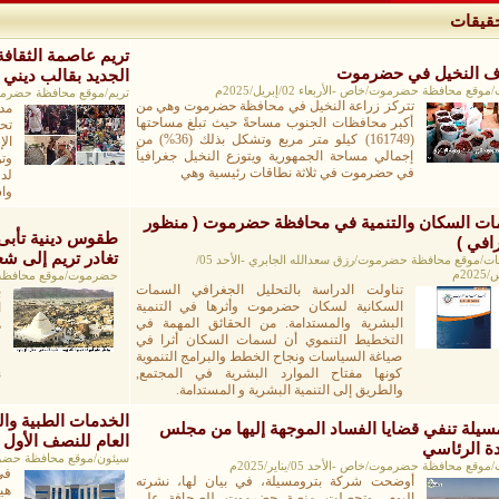
حقيقات
تريم عاصمة الثقافة
ف النخيل في حضرموت
الجديد بقالب ديني
موقع محافظة حضرموت/خاص -الأربعاء 02/إبريل/2025م
تريم/موقع محافظة حضرموت/حسن ع
تتركز زراعة النخيل في محافظة حضرموت وهي من
مد
أكبر محافظات الجنوب مساحةً حيث تبلغ مساحتها
تح
(161749) كيلو متر مربع وتشكل بذلك (36%) من
ال
إجمالي مساحة الجمهورية ويتوزع النخيل جغرافياً
في حضرموت في ثلاثة نطاقات رئيسية وهي
لدو
وا
ت السكان والتنمية في محافظة حضرموت ( منظور
طقوس دينية تأبى ال
افي )
تغادر تريم إلى شع
متابعات/موقع محافظة حضرموت/رزق سعدالله الجابري -الأحد 05/
20م
حضرموت/موقع محافظة حضرموت/س
تناولت الدراسة بالتحليل الجغرافي السمات
ب
السكانية لسكان حضرموت وأثرها في التنمية
البشرية والمستدامة. من الحقائق المهمة في
ه
التخطيط التنموي أن لسمات السكان أثرا في
و
صياغة السياسات ونجاح الخطط والبرامج التنموية
و
كونها مفتاح الموارد البشرية في المجتمع,
ن
والطريق إلى التنمية البشرية و المستدامة.
الخدمات الطبية وا
سيلة تنفي قضايا الفساد الموجهة إليها من مجلس
العام للنصف الأول من 
دة الرئاسي
سيئون/موقع محافظة حضرموت/عامر 
موقع محافظة حضرموت/خاص -الأحد 05/يناير/2025م
في
أوضحت شركة بترومسيلة، في بيان لها، نشرته
هي
اليوم، وتحصلت منصة حضرموت للصحافة على