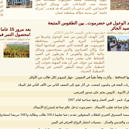
لل
نسخة منه، الإشاعات على وسائل التواصل
ال
الاجتماعي، التي تدعي بأن الشركة قد فتحت "شركة
ال
خاصة" في مدينة صلالة بسلطنة عمان.
ال
 الوعول في حضرموت.. بين الطقوس المتبعة
صيد الجائر
بعد مرو
ات/موقع محافظة حضرموت/خاص -السبت 04/يناير/2025م
محصول التمر في مزارع ساه بوادي حضرموت؟!
كان الهدف الرئيس من صيد الوعول وغيرها من
ساه/موقع محافظة حضرموت/قيس
الحيوانات البرية في الماضي، بمحافظة
حضرموت، هو للتغذية التي تضمن لصاحبها البقاء
حياً، وكان الصيادون والذين يستخدمون وسائل
ف
بدائية كالرمح والقوس لا يفرطون في الصيد
ا
للحفاظ على مصدر صيده والتوازن البيئي في
و
الطبيعة من حوله، غير أن هذه المهنة تحولت إلى
م
اصطياد جائر نتيجة التطور التقني في وسائل
الاصطياد الحديثة...
ها المحافظ .. وأثارت وقعاً طيباً في النفوس : جهاز كمبيوتر لكل طالب من الأوائل
ات البعثة في مكينون كشفت عن آثار تعود إلى النصف الثاني من الألف الثاني قبل الميلاد
ر الأدوية.. كابوس يجثم على صدور المرضى
ورك تايمز : اليمن أفضل وجهة سياحية لعام 2007
نجاح صناعة تعليب الأسماك ..حضرموت تدخل عالم صناعة إستزراع الأسماك
لصندوق الخيري للطلاب المتفوقين تقدم دعما تعليميا لـ500 طالب وطالبة و3483 مريضا استفادوا من خدمات الطبيب الزائر
ب والجنـس والمـال .. مسببات انتشار الزواج العرفي في اليمن