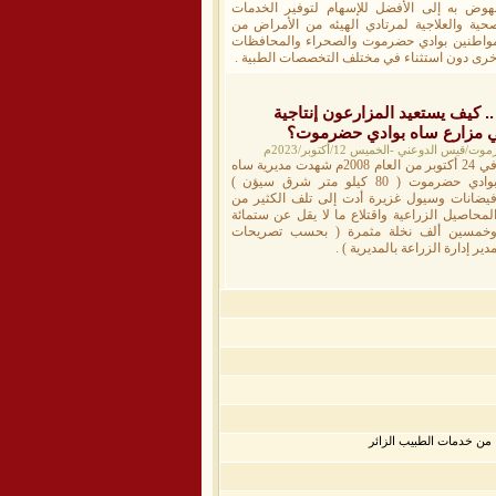
نهوض به إلى الأفضل للإسهام لتوفير الخدمات
صحية والعلاجية لمرتادي الهيئه من الأمراض من
مواطنين بوادي حضرموت والصحراء والمحافظات
اخرى دون استثناء في مختلف التخصصات الطبية .
ر 15 عاما .. كيف يستعيد المزارعون إنتاجية
 الدوعني -الخميس 12/أكتوبر/2023م
في 24 أكتوبر من العام 2008م شهدت مديرية ساه
بوادي حضرموت ( 80 كيلو متر شرق سيؤن )
يضانات وسيول غزيرة أدت إلى تلف الكثير من
لمحاصيل الزراعية واقتلاع ما لا يقل عن ستمائة
خمسين ألف نخلة مثمرة ( بحسب تصريحات
دير إدارة الزراعة بالمديرية ) .