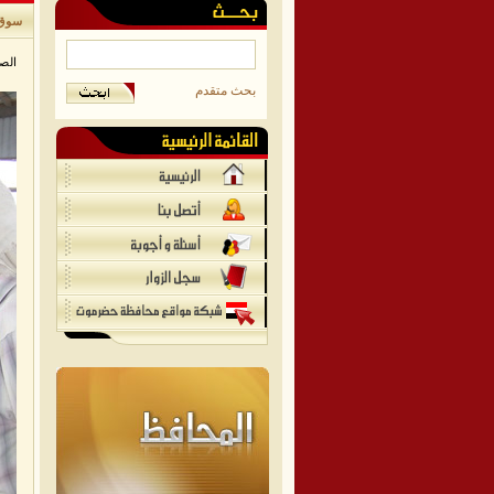
سوق 
الص
بحث متقدم