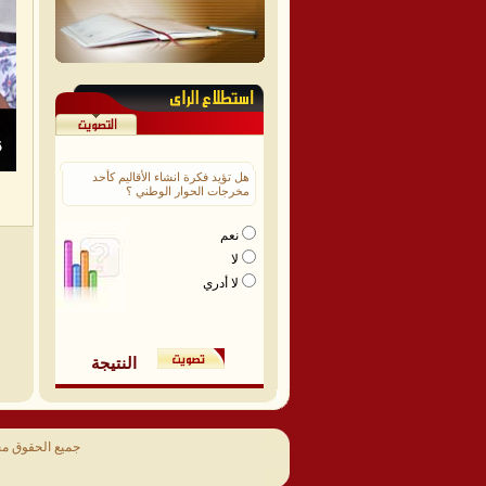
هل تؤيد فكرة انشاء الأقاليم كأحد
مخرجات الحوار الوطني ؟
نعم
لا
لا أدري
النتيجة
جميع الحقوق م