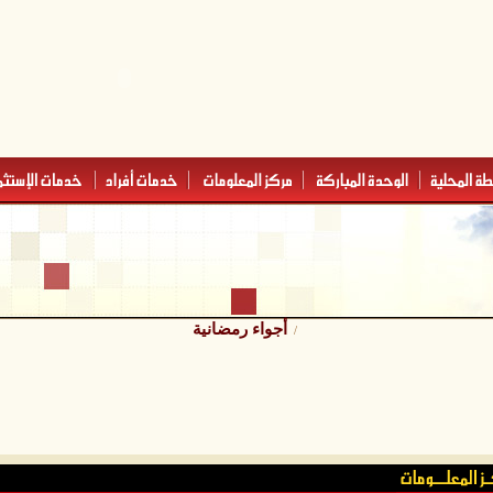
أجواء رمضانية
/