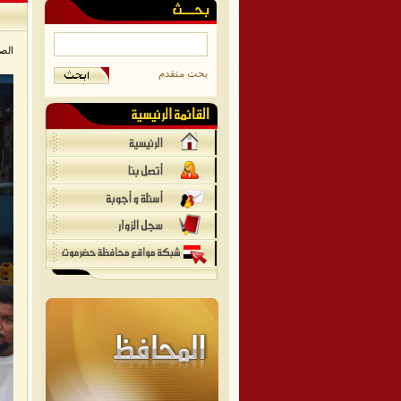
الص
بحث متقدم