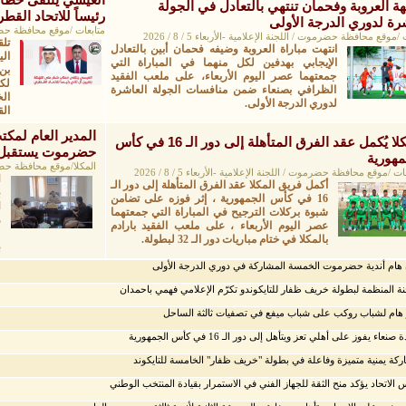
ة العروبة وفحمان تنتهي بالتعادل في الجولة
رئيساً للاتحاد القط
رة لدوري الدرجة الأولى
متابعات /موقع محافظة حضرموت / ا
/موقع محافظة حضرموت / اللجنة الإعلامية -الأربعاء 5 / 8 / 2026
تل
انتهت مباراة العروبة وضيفه فحمان أبين بالتعادل
الي
الإيجابي بهدفين لكل منهما في المباراة التي
بن
جمعتهما عصر اليوم الأربعاء، على ملعب الفقيد
لكر
الظرافي بصنعاء ضمن منافسات الجولة العاشرة
الخ
لدوري الدرجة الأولى.
الق
المدير العام لمك
المكلا يُكمل عقد الفرق المتأهلة إلى دور الـ 16 في كأس
حضرموت يستقبل 
مهورية
المكلا/موقع محافظة حضرموت/
ات /موقع محافظة حضرموت / اللجنة الإعلامية -الأربعاء 5 / 8 / 2026
ا
أكمل فريق المكلا عقد الفرق المتأهلة إلى دور الـ
ب
16 في كأس الجمهورية ، إثر فوزه على تضامن
ا
شبوة بركلات الترجيح في المباراة التي جمعتهما
م
عصر اليوم الأربعاء ، على ملعب الفقيد بارادم
و
بالمكلا في ختام مباريات دور الـ 32 لبطولة.
ب
 هام أندية حضرموت الخمسة المشاركة في دوري الدرجة الأولى
نة المنظمة لبطولة خريف ظفار للتايكوندو تكرّم الإعلامي فهمي باحمدان
هام لشباب روكب على شباب ميفع في تصفيات ثالثة الساحل
صنعاء يفوز على أهلي تعز ويتأهل إلى دور الـ 16 في كأس الجمهورية
كة يمنية متميزة وفاعلة في بطولة "خريف ظفار" الخامسة للتايكوند
 الاتحاد يؤكد منح الثقة للجهاز الفني في الاستمرار بقيادة المنتخب الوطني ​