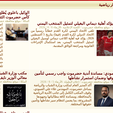
ر رياضية
الوكيل باعلوي يُطلع
كأس حضرموت الثقافي
المكلا / موقع محافظة حضرموت / 
يؤكد أهلية ديماني البغيلي لتمثيل المنتخب اليمني
اط
/ موقع محافظة حضرموت / اللجنة الإعلامية -الأربعاء 6 / 8 / 2026
ال
تلقى الاتحاد اليمني لكرة القدم خطاباً رسمياً من
با
الاتحاد الدولي لكرة القدم (فيفا) بتاريخ 5 أغسطس
ال
2026، يؤكد فيه أهلية اللاعب ديماني لوسيل البغيلي
لتمثيل المنتخب اليمني، بعد استكمال الإجراءات
القانونية ومراجعة الوثائق المقدمة.
ال
ال
ال
با
حض
تل
مكتب وزارة الشب
مودي: مساندة أندية حضرموت واجب رسمي لتأمين
معالي الوزير نايف
قها وضمان استمرار نشاطها
المكلا | موقع محافظة حضرموت 
ا / موقع محافظة حضرموت / إعلام البطولة -الأربعاء 5 / 8 / 2026
ب
أكد المدير العام لمكتب وزارة الشباب والرياضة
﴿
بساحل حضرموت، المهندس علاء علي العمودي،
م
وقوف المكتب الكامل إلى جانب الأندية الرياضية
بالمحافظة، ومساندة كافة مطالباتها وجهودها
المشروعة، بما يضمن انتظام سير نشاطها وتأمين
حقوقها المختلفة.
العيسي يتلقى خطاب