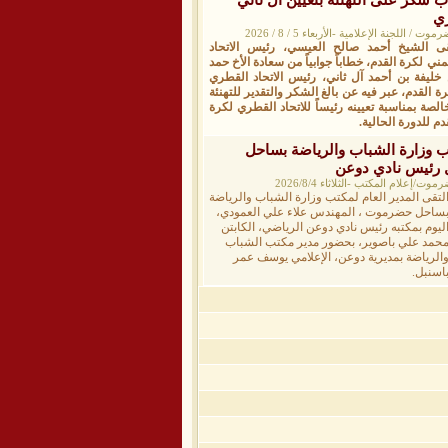
ري
للجنة الإعلامية -الأربعاء 5 / 8 / 2026
قى الشيخ أحمد صالح العيسي، رئيس الاتحاد
مني لكرة القدم، خطاباً جوابياً من سعادة الأخ حمد
 خليفة بن أحمد آل ثاني، رئيس الاتحاد القطري
ة القدم، عبر فيه عن بالغ الشكر والتقدير للتهنئة
الصة بمناسبة تعيينه رئيساً للاتحاد القطري لكرة
دم للدورة الحالية.
تب وزارة الشباب والرياضة بساحل
رئيس نادي دوعن
إعلام المكتب -الثلاثاء 2026/8/4
لتقى المدير العام لمكتب وزارة الشباب والرياضة
ساحل حضرموت ، المهندس علاء علي العمودي،
ليوم بمكتبه رئيس نادي دوعن الرياضي، الكابتن
حمد علي باصوير، بحضور مدير مكتب الشباب
الرياضة بمديرية دوعن، الإعلامي يوسف عمر
اسنبل.