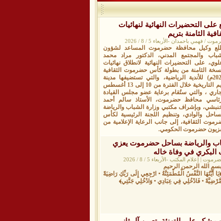
 على التحضيرات النهائية لنهائيات
ة الثامنة بتريم
فهمي باحمدان -الأربعاء 5 / 8 / 2026
لع وكيل محافظة حضرموت المساعد لشؤون
شباب والمجتمع المدني، الدكتور مراد محمد
علوي، على التحضيرات النهائية لانطلاق نهائيات
نسخة الثامنة من بطولة كأس حضرموت الثقافية
(2026م) للأندية الرياضية، والتي تستضيفها مدينة
تريم التاريخية خلال الفترة من 10 إلى 13 أغسطس
جاري ، والتي ستُقام برعاية عضو مجلس القيادة
رئاسي محافظ حضرموت، الأستاذ سالم أحمد
خنبشي، وبإشراف مكتبي وزارة الشباب والرياضة
لساحل والوادي، وتنظيم اللجنة الرئيسية لكأس
رموت الثقافية، إلى جانب الرعاية الإعلامية من
فزيون حضرموت الحكومي.
اب والرياضة بساحل حضرموت يعزي
 البكري في وفاة خاله
| إعلام المكتب -الأربعاء 5 / 8 / 2026
سم الله الرحمن الرحيم
يَا أَيَّتُهَا النَّفْسُ الْمُطْمَئِنَّةُ • ارْجِعِي إِلَى رَبِّكِ رَاضِيَةً
َّرْضِيَّةً • فَادْخُلِي فِي عِبَادِي • وَادْخُلِي جَنَّتِي﴾
 شكر على التهنئة بتعيين آل ثاني