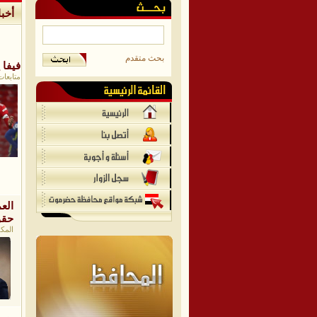
أخبا
بحث متقدم
فيفا 
متابعات 
الع
حقو
المكل