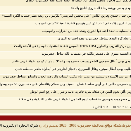
 يفوز على الاحرار ويتأهل وصيفا عن المجوعة الثانية لأندية ثالثة حضرموت الوادي
ودي يدشن ورشة رحلة المشروع الناجح بالمكلا
ابتن جمال حمدي وفريق الكابتن "علي محسن المريسي" يكرِّمون بن ربيعة نظير خدماته للكرة اليمنية*
ير البكري يؤكد دعم اتحاد الذراعين وتوسيع قاعدة اللعبة لاكتشاف المواهب
 المسابقات تعقد اجتماعها الدوري وتتخذ عدد من القرارات والتوصيات
اتحاد كرة القدم بساحل حضرموت يعقد اجتماعه الدوري
 التدريب والتطوير (FIFA TDS) لتأسيس قاعدة المنتخبات الوطنية في الأمانة والمكلا
د الشبيبة يتفوق على قصيعر بثلاثية في تصفيات ثالثة ساحل حضرموت
ودي يهنئ أبطال سمعون الشحر وشعب حضرموت والمكلا بإنجاز تايكوندو بطولة خريف ظفار
ليب يهنئ أبطال سيئون وهلال السويري بالإنجاز الخارجي في "بطولة ظفار بسلطنة عمان
ء مراسم الاستلام والتسليم بين مدير عام مكتب الشباب والرياضة الجديد والسابق بساحل حضرموت
 حضرمي خالص على أرض سلطنة عمان.. باسيف وبن شملان يتنافسان على ذهب وزن 58 كجم ببطولة خريف ظفار للتايكوندو
بر: تألق نجوم اليمن في صلالة ثمرة جاهزية عالية وإصرار على رفع اسم الوطن
ل حضرموت يخوضون منافسات اليوم الختامي لبطولة خريف ظفار للتايكوندو في صلالة
...
5
6
7
8
9
10
963
التالي >
حفوظة
شبكة مواقع محافظة حضرموت 2005 - 2026
تصميم و إدارة
شركة التجارة الإلكترونية ال