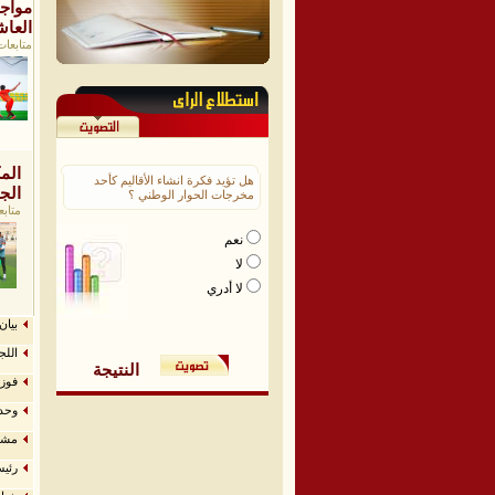
مواجه
العاش
متابعات 
هل تؤيد فكرة انشاء الأقاليم كأحد
الج
مخرجات الحوار الوطني ؟
متابع
نعم
لا
لا أدري
بيان
اللج
النتيجة
فوز 
وحدة 
مشار
رئيس