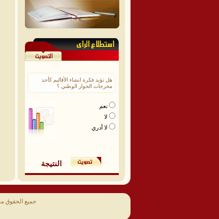
هل تؤيد فكرة انشاء الأقاليم كأحد
مخرجات الحوار الوطني ؟
نعم
لا
لا أدري
النتيجة
جميع الحقوق م