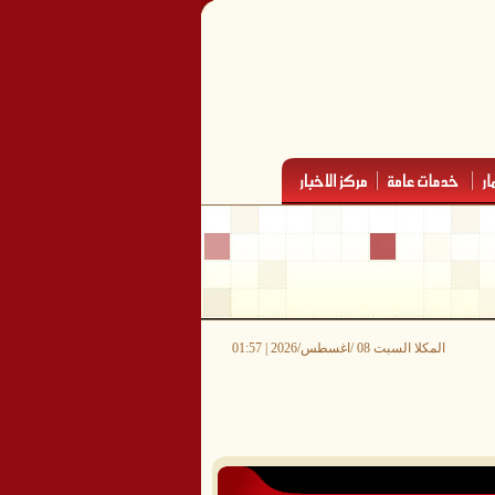
المكلا السبت 08 /اغسطس/2026 | 01:57