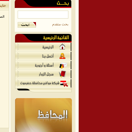
ختايم
الص
بحث متقدم