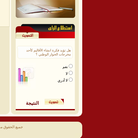
هل تؤيد فكرة انشاء الأقاليم كأحد
مخرجات الحوار الوطني ؟
نعم
لا
لا أدري
النتيجة
جميع الحقوق م