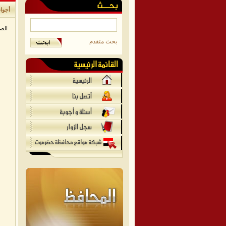
أجواء
الص
بحث متقدم