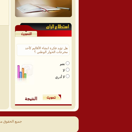
هل تؤيد فكرة انشاء الأقاليم كأحد
مخرجات الحوار الوطني ؟
نعم
لا
لا أدري
النتيجة
جميع الحقوق م