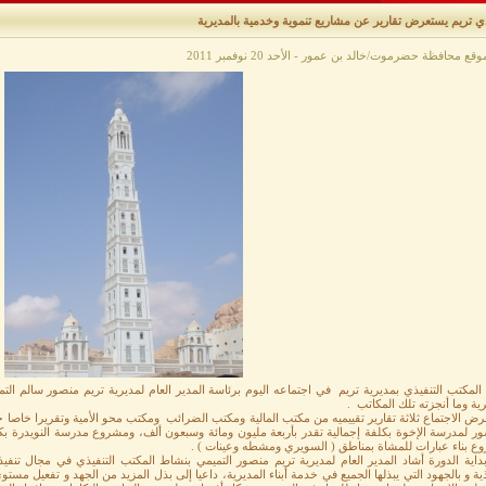
ي تريم يستعرض تقارير عن مشاريع تنموية وخدمية بالمديرية
قع محافظة حضرموت/خالد بن عمور - الأحد 20 نوفمبر 2011
لمكتب التنفيذي بمديرية تريم في اجتماعه اليوم برئاسة المدير العام لمديرية تريم منصور سالم التم
رية وما أنجزته تلك المكاتب .
ض الاجتماع ثلاثة تقارير تقييميه من مكتب المالية ومكتب الضرائب ومكتب محو الأمية وتقريرا خاصا ح
سور لمدرسة الإخوة بكلفة إجمالية تقدر بأربعة مليون ومائة وسبعون ألف، ومشروع مدرسة النويدرة ب
ع بناء عبارات للمشاة بمناطق ( السويري ومشطه وعينات ) .
اية الدورة أشاد المدير العام لمديرية تريم منصور التميمي بنشاط المكتب التنفيذي في مجال تنفيذ ا
ذية و بالجهود التي يبذلها الجميع في خدمة أبناء المديرية، داعيا إلى بذل المزيد من الجهد و تفعيل مست