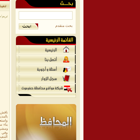
تنفيذ
تريم/مو
بحث متقدم
ناقش ا
بالمدي
واستعر
بناء 
ومشرو
وفي بد
التنفي