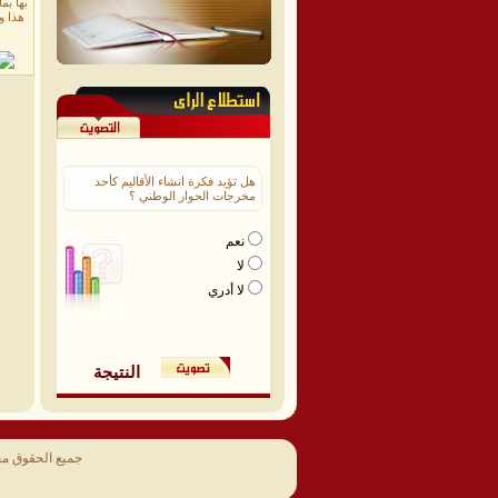
بها بم
هذا وك
هل تؤيد فكرة انشاء الأقاليم كأحد
مخرجات الحوار الوطني ؟
نعم
لا
لا أدري
النتيجة
جميع الحقوق م