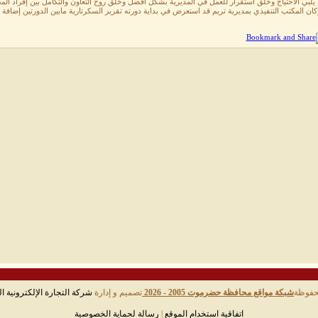
ا يلبي الاحتياج وخلق استقرار للعمل في المديرية بشكل أفضل وخلق روح التعاون والتكامل بين إفراد ال
ان المكتب التنفيذي بمديرية تريم قد استعرض في بداية دورته تقرير السكرتارية مابين الدورتين إضافة 
حفوظة
شبكة مواقع محافظة حضرموت 2005 - 2026
تصميم و إدارة
شركة التجارة الإلكترونية ال
اتفاقية استخدام الموقع
|
رسالة لحماية الخصوصية