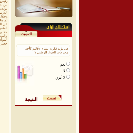
رئيس ا
من خر
تولدت
اللازم
وخلال
تم من
عن الح
المتف
هذا و
والتوص
المواط
حضر د
هل تؤيد فكرة انشاء الأقاليم كأحد
مخرجات الحوار الوطني ؟
نعم
لا
لا أدري
النتيجة