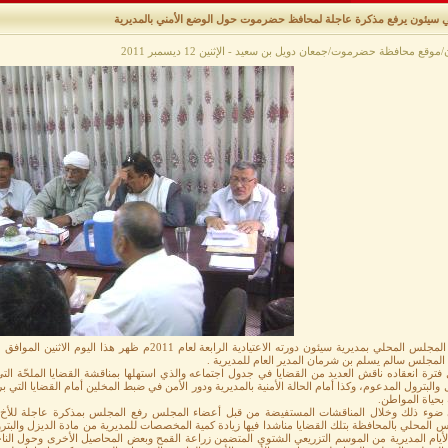
 سيئون يرفع مذكرة عاجلة لمحافظ حضرموت حول الوضع الأمني بالمديرية
وقع محافظة حضرموت/جمعان دويل بن سعيد - الإثنين 12 ديسمبر 2011
المجلس سالم يسلم بن شرمان المدير العام للمديرية .
فترة انعقاده ناقش العديد من القضايا في جدول اجتماعه والذي استهلها بمناقشة القضايا الملحّة الت
 والبترول المدعوم، وكذا أمام الحالة الأمنية بالمديرية ودور الأمن في ضبط المخلين أمام القضايا التي 
بحياة المواطن.
ضوء ذلك وخلال المناقشات المستفيضة من قبل أعضاء المجلس رفع المجلس بمذكرة عاجلة للأخ
 المحلي بالمحافظة بتلك القضايا مناشدا فيها زيادة كمية المخصصات للمديرية من مادة الديزل والبتر
لأيام المديرية من الموسم التزريعي الشتوي المتضمن زراعة القمح وبعض المحاصيل الأخرى وحول الناح