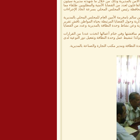
الأمن بالمديرية وذلك من خلال ما شهدته مديرية سيئون
علون لعدد من القضايا الأمنية والمطلوبين طلقاء مما
محافظة رئيس المجلس المحلي بسرعة اتخاذ الإجراءات
سالم بامخرمة الأمين العام للمجلس المحلي بالمديرية
ية وحول القضايا المرتبطة بحياة المواطن ناقش تقرير
ية وعن نشاط وحدة النظافة بالمديرية وعدد من القضايا
مناقشتها وفي ختام أعمالها اتخذت عددا من القرارات
ة وكذا تنشيط عمل وحدة النظافة وتفعيل دور التوعية لدى
 النظافة ومدير مكتب التجارة والصناعة بالمديرية.