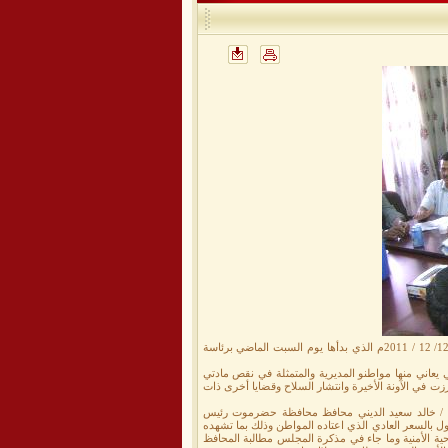
اختتم المجلس المحلي بمديرية سيئون دورته الاعتيادية الرابعة لعام 2011م ظهر هذا اليوم الاثنين الموافق 12/ 12 / 2011م الذي بدأها يوم السبت الماضي برئاسة
ي يعاني منها مواطنو المديرية والمتمثلة في نقص مادتي
برزت في الآونة الأخيرة وانتشار السلاح وقضايا أخرى ذات
 / خالد سعيد الديني محافظ محافظة حضرموت رئيس
ول بالسعر العادي الذي اعتاده المواطن وذلك بما تشهده
ية الأمنية وما جاء في مذكرة المجلس مطالبة المحافظ