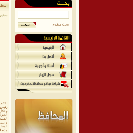
محلي
سيئون/م
بحث متقدم
رئيس 
وخلال 
الديزل
الصلة 
وعلى 
المجلس
هذه ا