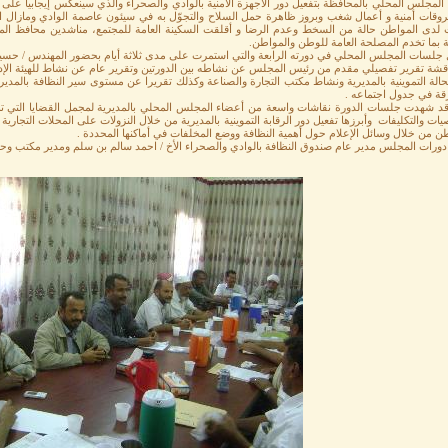
لمجلس المحلي بالمحافظة بتفعيل دور الأجهزة الأمنية بالوادي والصحراء والذي سينعكس إيجابيا على 
وقات أمنية و أعمال شغب وبروز ظاهرة حمل السلاح والتجوّل به في سيئون عاصمة الوادي ومازال الفا
 لدى المواطن حالة من السخط وعدم الرضا و أقلقت السكينة العامة للمجتمع، مناشدين محافظ ال
ة بما تخدم المصلحة العامة للوطن والمواطن.
 جلسات المجلس المحلي في دورته الرابعة والتي استمرت على مدى ثلاثة أيام بحضور المهندس / حسين 
اقشة تقرير تفصيلي مقدم من رئيس المجلس عن نشاطه بين الدورتين وتقرير عام عن نشاط للهيئة الإدار
الة التموينية بالمديرية ونشاط مكتب التجارة والصناعة وكذلك تقريرا عن مستوى سير النظافة بالمدير
رقة في جدول اجتماعه .
قد شهدت جلسات الدورة نقاشات واسعة من أعضاء المجلس المحلي بالمديرية لمجمل القضايا التي تم 
يات والتكليفات وأبرزها تفعيل دور الرقابة التموينية بالمديرية من خلال النزولات على المحلات التجاري
ن من خلال وسائل الإعلام حول أهمية النظافة ووضع المخلفات في أماكنها المحددة .
ورات المجلس مدير عام صندوق النظافة بالوادي والصحراء الأخ / احمد سالم بن سلم ومدير مكتب وحدة