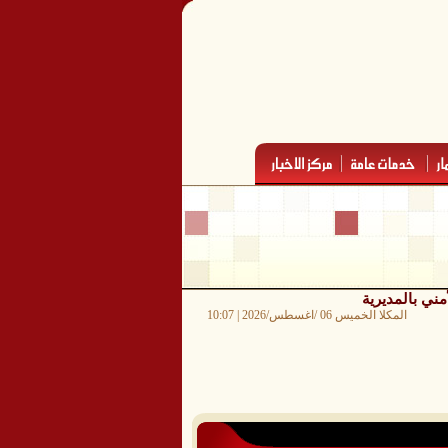
ني بالمديرية
المكلا الخميس 06 /اغسطس/2026 | 10:07