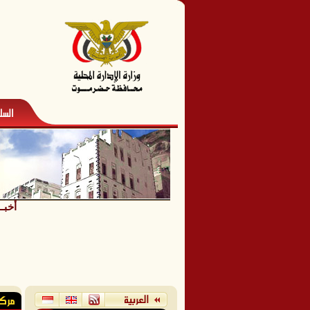
أخبــ