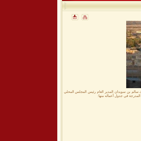
ة للعام 2012م صباح يوم الأحد 9/12/2012م برئاسة الأخ/ مبروك سالم بن سويدان المدير العام رئيس المجلس المحلي
المدرجة في جدول أعماله منها: