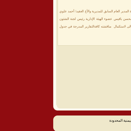
المدير العام السابق للمديرية والأخ العقيد/ أحمد علوي
حسن باقيس عضوء الهيئة الإدارية رئيس لجنة الشئون
أعمال دورته صباح يوم غد الإثنين الموافق 10/12/2012م بإذن الله تعالى لاستكمال مناقشته كافةالتقارير المدرجة في جدول
يمنية المحدودة