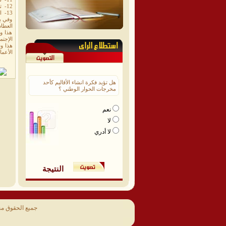
12- تقري عن أوضاع منظمات المجتمع المدني والجمعيات الخيرية بالمديرية.
13- المستجدات.
وفي بد
العطا
هذا و
الإجتم
الأعما
هل تؤيد فكرة انشاء الأقاليم كأحد
مخرجات الحوار الوطني ؟
نعم
لا
لا أدري
النتيجة
جميع الحقوق م