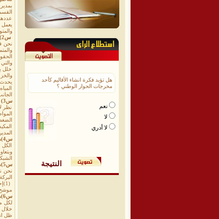
القسم
والمتو
س2)ماهي الخدمات التي تقدمها المؤسسه للمواطن بالمديرية ؟
نحن ف
خلل ي
هل تؤيد فكرة انشاء الأقاليم كأحد
يحدث 
مخرجات الحوار الوطني ؟
الميا
الجان
س3) ماهي استعداداتكم لاستقبال صيف هذا العام؟
نعم
نظر ل
الموا
لا
الضغط
المكي
لا أدري
المديرية
س4)هل هناك مشاريع جديدة تم تنفيذها المؤسسة خلال عام 2012م؟
الكل 
وبتعا
الشبك
النتيجة
س5)ماهي المشاريع التي سيتم تنفيذها خالا عام 2013م ؟
البركة
موشح (5)تمرير الخط الناقل من جولة بحيرة 
س6)هل توجد مديونية للمؤسسة لدى المواطنين وكم حجمها ؟
خلال ع
ظل ان