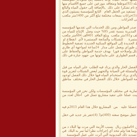
بمديرية شبام حضرموت والخدمات التي تقدمها للمواطنين فالمؤسسة تتكون من من مبنى متواضع يظم بداخله (92)موظفا ومتعاقد موزعين على جميع الأقسام منها
م تشكرا على ذلك ,بالإضافة إلى حقول المياه والبالغ
ة تستفيد من الحقل العام التابع للمؤسسة يسيئون الذي
يعمل على ضخ المياه للمؤسسة بشبام ويغذي منطقة الحوطه وضواحيها , أما الخزانات التابعة للمؤسسة عدد(5)خزانات بسعات مختلفة تبلغ أكثر من 1400متر مكعب
 الخزانات .
 صدر المواطن ومن تلك الخدمات التي تقدمها المؤسسه
والمتمثلة في إنتاج مياه نقية وصالحة للشرب وتوفيرها إلى المنازل عبر الشبكات والتي تغطي معظم مناطق المديرية بنسبة تقدر 95% حيث وصل الإنتاج للمياه من
الحقول خلال العام المنصرم 2012م 1,مليون 855الف و845متر مكعب وبلغت المياه المباعة 1مليون و484الف و161متر مكعب وبلغ الفاقد 401الف 684متر مكعب
نسبتها 21% كما تقوم المؤسسة بالصيانة المستمرة للشبكات والمتابعة المستمرة لأي انقطاع او
الجديدة إلى المواقع السكنية الجديدة تصفية الخطوط
والخزانات عند ما يوصي فني المختبر بالإضافة إلى خدمات قسم الطواري والذي يتكون من عدد خمس فرق طوراي ويعمل على مدار 24ساعة لمواجهة أي طاري
لخلل وإصلاحه فورا بهدف خدمة المواطن والحفاظ على
ي قسم الطواري على مايبذلونها من جهود جبارة في ذلك
صل الحار والذي يزتاد فيه الطلب على المياه من قبل
تمثلة في الصيانة والتجهيز لبعض الشبكات لتعزيز قوة
ذي يزتاد استخدام المياه فيها خلال ذلك الفصل لوجود
لخدمة للمواطن خلال ذلك الفصل الحار في مختلف مناطق
استثمارية في مختلف المؤسسات ولكن نحن في المؤسسة
حيث عملنا على تنفيذ مشاريع تتمثل في أحلال لعدد من
نحن نطمح إن ننفذ العديد من المشاريع ولكن يقيدنا البرنامج الاستثماري الذي يحدد المشاريع ولكن نقول ماحصلنا عليه من المشاريع خلال هذا العام 2013م فيه
(1)إحلال شبكة بحيرة والحاوي (2)بنا ء خزان إضافي في الحوطة سعة (400)م3(3)بناء خزان إضافي في حقل موشح سعته (400)م3 (4)حفر بئر جديد في حقل
لكل مؤسسه مديونية ومؤسستنا واحده من تلك المؤسسات والتي جاءت ذلك المديونية والبالغ حجمها أكثر من 64مليون ريال بسبب الأزمة التي مرت بها البلاد د من
 هذا ولم تتخذ أي إجراءات نظرا لما تمر به البلاد في
م تسديد ذلك المديونية التي أثرت على عمل المؤسسة