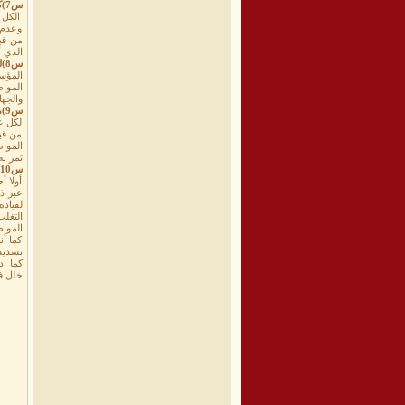
س7)كيف تقيمون عمل المؤسسة خلال تلك الفترة ؟
الكل 
وعدم 
من قب
الذي 
س8)لماذا لم تتخذ المؤسسة إجراءات ضد هولا الناس الممتنعين عن التسديد ؟
المؤس
الموا
والجها
س9)ماهي الصعوبات التي تواجهكم في تسير عمل المؤسسة ؟
لكل ع
من قبل
المواط
تمر به
س10)هل من كلمة أخيره تحب تقولها ؟
أولا 
عبر ذل
لقياد
التغل
المواط
كما أ
تسديد
كما ا
خلل ف