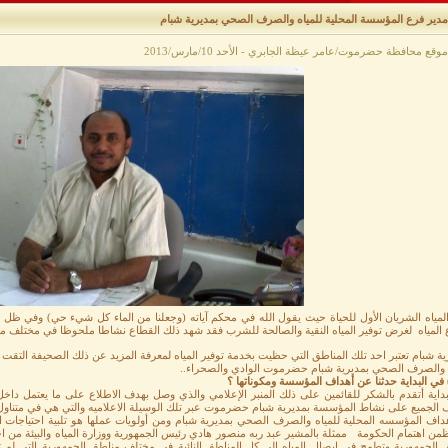
 مدير فرع المؤسسة المحلية للمياه والصرف الصحي بمديرية شبام
وقع محافظة حضرموت/عامر عيظة الجابري - الأحد 10/مارس/2013
المياه الشريان الأول للحياة حيث يقول الله في محكم آياته (وجعلنا من الماء كل شيء حي) وفي ظل ال
 المياه لغرض توفير المياه النقية والصالحة للشرب فقد شهد ذلك القطاع نشاطا ملحوظا في مختلف من
ة شبام تعتبر احد تلك المناطق التي حظيت بخدمة توفير المياه لمعرفة المزيد عن ذلك الصحيفة التقت
ه والصرف الصحي بمديرية شبام حضرموت الوادي والصحراء..
بداية أتقدم بالشكر للقائمين على ذلك المنبر الإعلامي والذي وصل بهدف الاطلاع على ما يعتمل دا
ف الجميع على نشاط المؤسسة بمديرية شبام حضرموت عبر تلك الوسيلة الاعلاميه والتي هي في متناو
داف المؤسسه المحلية للمياه والصرف الصحي بمديرية شبام ومن أولويات عملها هو تلبية احتياجات الم
من اهتمام الحكومة ممثلة بالمشير عبد ربه منصور هادي رئيس الجمهورية ووزارة المياه والبيئة من 
 الجمهورية وتطمح في إيصال المياه إلى كل المناطق النائية في مختلف مناطق الجمهورية التي لم ت