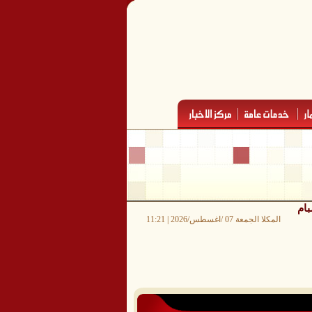
بام
المكلا الجمعة 07 /اغسطس/2026 | 11:21