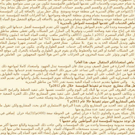
 المالي والقسم الإداري والقسم الفني وقسم حسابات المشتركين وكل الأقسام تعمل بكل نشاط ونجاح تا
عددها (2)تتواجد في نطاق المديرية في منطقة جوجة وموشح وبكل حقل يبرئن بالإضافة إلى إن المؤسس
اجدة في منطقة جوجه ومنطقة الحوطه وشبام وبحيرة وقريو .بالاضافه إلى مواقع التشغيل ضخ المياه إلى
ي المؤسسة وجدنا لكي نخدم المواطن ونبذل كل الجهود لكي تقدم المؤسسة أفضل خدماتها التي تثلج
والتي نبذل جهود بشان التغلب على ذلك المشكلة والتي تبلغ 
ظهر وتبديل ألشبكه الحد يد يه بنوع بلا ستيكي ممتاز فحص المياه من المصدر شهريا توصيل النقاط 
في الشبكات العامة او الفرعية والخطوط والذي يقوم فريق الطواري والصيانة بالتحرك إلى موقع ا
ه لكي لاتهدر وتؤثر على نسبة المخزون في الخزانات فاني احي هولا الجنود المجهولين من العاملين ف
ب
اشتداد الحرارة في فصل الصيف وبدن شك فان المؤسسة تبذل الجهود واستعداد كاملا لمواجهة ذلك الف
طنين فقد عملن على الترتيبات التي تساعد على مرور ذلك الصيف والمؤسسة تقدم خدماتها بشك جيد والم
 فيها من اجل التغلب على أي ضعف يوجد بهدف دفع قوة الماء إلى اعلي في البيوت عالية الطوابق وال
فات الصحراوية التي تلطف الجو الحار لساكنيها وانشالله تقوم المؤسسة بكامل واجباتها في تقديم ا
 والتي تغطيها بتقديم خدمات المياه النقية بنسبة تقدر 95% من مناطق المديرية
يعرف الظروف التي مرت بها البلاد إلى اليوم والتي عكست نفسها على تنفيذ الخطط والبرامج ال
ون وتكاتف الجميع ودعم الاداره العامة في العمل على تنفيذ بعض المشاريع خلال ذلك الفترة الصعبة 
ات في المديريه منها شبكة سحيل شبام وشبكة سحيل مقارمة وشبكة شعب احمد
 إنشاء الله حيث سيتم تنفيذ عدة مشاريع منها
إلى خزان الحوطه .
زوف بعض المواطنين من تسديد مستحقات الاستهلاك للمياه والتي لازالت المؤسسة تعاني منها إلى يومنا
تشار الفوضى وغياب الأمن ظل الوضع كذلك معلق ولكن نقول إنشاء الله تعود المياه إلى مجاريها ويت