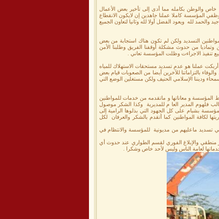
خاص والوطن بكامله مما أدى إلى تأخير بعض الأعمال
في المؤسسة كاملا عملنا جاهدين إن لايكون الانقطاع
حمد لله ويعود الفضل أولا لله وثانيا لتعاون الجميع
لمواطنين التسديد ولكن لم تكون هناك استجابة من بعض
تماديا من حدوث مشكلة أوقفنا الفريق وطلبنا الأمن
طيع تنفيذ الاجراءت وظلت المؤسسة تعاني .
ربكت عملنا هو عدم تسديد مستحقات الاستهلاك للمياه
وفاء بالتزاماتنا للآخرين أيضا من الصعوبات قيام بعض
محاء وديننا الإسلامي الحنيف ولكن مستغلين الوضع التي
ط المؤسسة و معاناتها و ماتقدمه من خدمات للمواطنين
طالب فلهوم المدير العا م للمديرية وكذا الشكر موصول
مؤسسة بشبام على كل الجهود التي بذلوها الرامية إلى
ها لكافة المواطنين كما أتقدم بالشكر والعرفان لكل
في تسديد ماعليهم من مديونية للمؤسسة والانتظام في
ير منطقي والإبلاغ الفوري لقسم الطواري عند حدوث أي
ماتها لعامة الناس وليس لأحد خاص وشكرا .