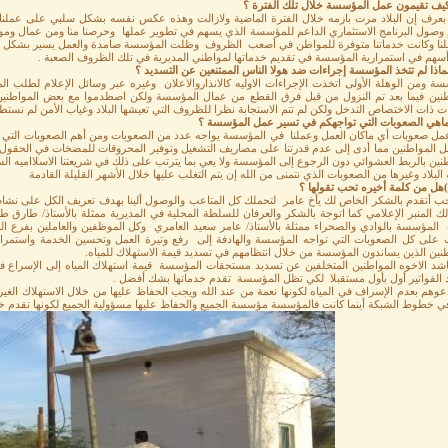
بعرف إن البلاد مرت بازمه خلال الفترة الماضية ولازالت وهذه عكس نفسه بشكل سلبي على عملنا 
وصول البرنامج الاستثماري الداعم للمؤسسة الذي يسهم في تطوير عملها وحرصنا منا ومن عمال وموظ
لنا وكانت خدماتنا متوفرة للمواطن في أصعب الظروف وظلت المؤسسة صامدة والعمل يسير بشكل جيد وال
أسهم في استمرارية المؤسسة في تقديم خدماتها لمواطني المديرية في تلك الظروف الصعبة .
سة ومن الوهلة الأولى اتخذت الإجراءات الاوليه كالانذاروالاعلان وغيره عبر وسائل الإعلام لطلب ا
طنين فيما بعد تم النزول من قبل فرق القطع من عمال المؤسسة ولكن اصطدموا مع بعض المواطنين و
ت ذات الاختصاص التدخل ولكن لم تتم الاستجابة نظرا للظروف التي تعيشها البلاد وغياب الأمن لم نست
مل صعوبات أي ماكان العمل وعملنا في المؤسسة يواجه عدد من الصعوبات ومن أهم الصعوبات التي أ
 المواطنين مما أدى إلى عدم قدرتنا على مصاريف التشغيل وتوفير المحروقات للمضخات في الحقول وال
نين بالربط العشوائي دون الرجوع إلى المؤسسة ولا يعي بما يترتب على ذلك في شريعتنا الاسلااميه الس
 البلاد وغيرها من الصعوبات الذي نتمنى من الله إن يتم التغلب عليها خلال الأشهر القليلة القادمة
أحب أتقدم بالشكر الخاص لك يأخ عامر لتحملك كل المتاعب والوصول ألينا بهدف تعريف الكل على نشا
ك المنبر الإعلامي كما اتوجة بالشكر والعرفان للسلطة المحلية في المديرية ممثلة بالأستاذ/ طارق 
ة المؤسسة بالوادي والصحراء ممثلة بالأستاذ/ عامر سعيد العامري وكل الموظفين والعاملين بفرع ال
ب على كل الصعوبات التي تواجه المؤسسة والهادفة إلى رفع وتيرة العمل وتحسين الخدمة واستمراريت
نين الذين يساندون المؤسسة من خلال انتظامهم في تسديد قيمة الاستهلاك للمياه.
ناشد الاخوه المواطنين المتخلفين عن تسديد مستحقات المؤسسة قيمة استهلاك المياه إلى الإسراع 
 الفواتير أول بأول مستقبلا لكي تظل المؤسسة تقدم خدماتها بشك أفضل .
دعوهم بعدم الإسراف في المياه لكونها نعمة من عند الله ويجب الحفاظ عليها من خلال الاستهلاك الغ
ي خطوط الشبكة أينما كانت فالمؤسسة مؤسسة الجميع والحفاظ عليها مسؤولية الجميع لكونها تقدم خد