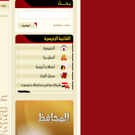
لقاء
شبام/م
بحث متقدم
تعتبر 
بقطاع
ومديري
للميا
س1 ) في البداية حدثنا عن أهداف المؤسسة ومكوناتها ؟
في ال
لتعري
من أه
تأتي ظ
مناطق