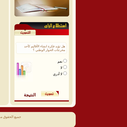
هل تؤيد فكرة انشاء الأقاليم كأحد
مخرجات الحوار الوطني ؟
نعم
لا
لا أدري
النتيجة
جميع الحقوق م